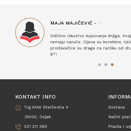
MAJA MAJIČEVIĆ -
-
ku
Odlično iskustvo kupovanja knjiga. Ima
nemaju naruče. Cijene su korektne. Uslu
prodavačice su drage za razliku od drug
6*!
KONTAKT INFO
INFORM
Trg Ante Starčevića 4
Dostava
31000, Osijek
Načini plać
031 211 380
Pravila i uv