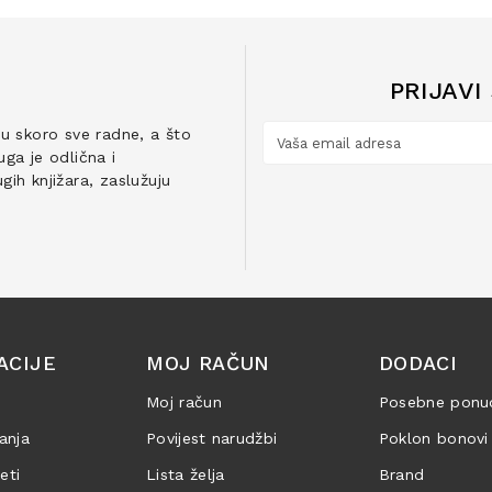
PRIJAVI
ju skoro sve radne, a što
ga je odlična i
ih knjižara, zaslužuju
ACIJE
MOJ RAČUN
DODACI
Moj račun
Posebne ponu
anja
Povijest narudžbi
Poklon bonovi
jeti
Lista želja
Brand