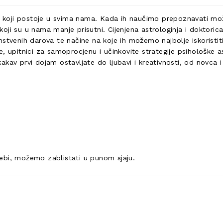
ta koji postoje u svima nama. Kada ih naučimo prepoznavati mo
 koji su u nama manje prisutni. Cijenjena astrologinja i doktoric
nstvenih darova te načine na koje ih možemo najbolje iskoristi
, upitnici za samoprocjenu i učinkovite strategije psihološke as
kav prvi dojam ostavljate do ljubavi i kreativnosti, od novca i
ebi, možemo zablistati u punom sjaju.