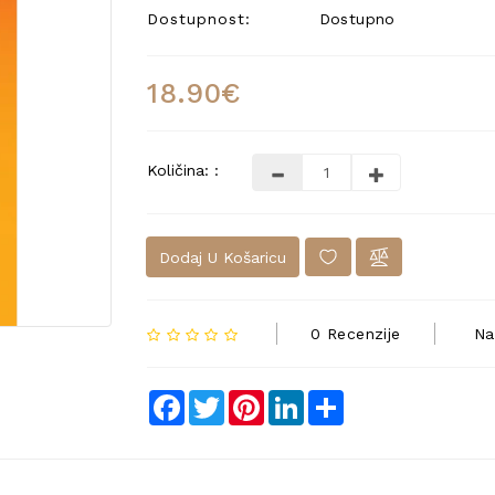
Dostupnost:
Dostupno
18.90€
Količina: :
Dodaj U Košaricu
0 Recenzije
Na
Facebook
Twitter
Pinterest
LinkedIn
Share