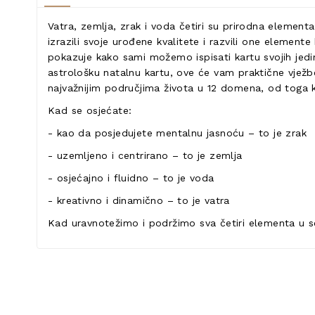
Vatra, zemlja, zrak i voda četiri su prirodna elemen
izrazili svoje urođene kvalitete i razvili one elemente
pokazuje kako sami možemo ispisati kartu svojih jedi
astrološku natalnu kartu, ove će vam praktične vježbe
najvažnijim područjima života u 12 domena, od toga ka
Kad se osjećate:
- kao da posjedujete mentalnu jasnoću – to je zrak
- uzemljeno i centrirano – to je zemlja
- osjećajno i fluidno – to je voda
- kreativno i dinamično – to je vatra
Kad uravnotežimo i podržimo sva četiri elementa u s