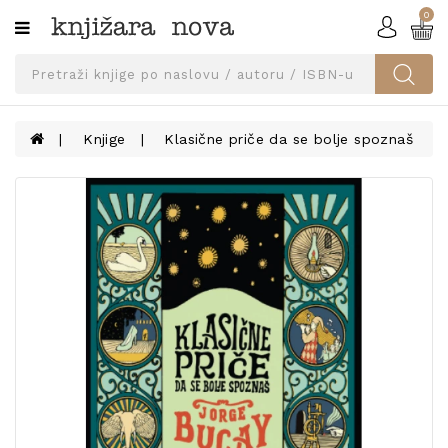
0
Kategorije
SVEUČILIŠNA
IZDANJA
UDŽBENICI
Knjige
Klasične priče da se bolje spoznaš
KNJIGE
PRIBOR
I
OPREMA
NARUČI
UDŽBENIKE!
BLOG
KONTAKT