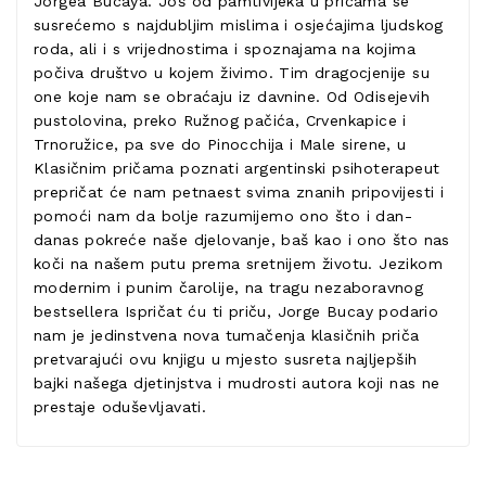
Jorgea Bucaya. Još od pamtivijeka u pričama se
susrećemo s najdubljim mislima i osjećajima ljudskog
roda, ali i s vrijednostima i spoznajama na kojima
počiva društvo u kojem živimo. Tim dragocjenije su
one koje nam se obraćaju iz davnine. Od Odisejevih
pustolovina, preko Ružnog pačića, Crvenkapice i
Trnoružice, pa sve do Pinocchija i Male sirene, u
Klasičnim pričama poznati argentinski psihoterapeut
prepričat će nam petnaest svima znanih pripovijesti i
pomoći nam da bolje razumijemo ono što i dan-
danas pokreće naše djelovanje, baš kao i ono što nas
koči na našem putu prema sretnijem životu. Jezikom
modernim i punim čarolije, na tragu nezaboravnog
bestsellera Ispričat ću ti priču, Jorge Bucay podario
nam je jedinstvena nova tumačenja klasičnih priča
pretvarajući ovu knjigu u mjesto susreta najljepših
bajki našega djetinjstva i mudrosti autora koji nas ne
prestaje oduševljavati.