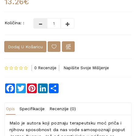
13.26€
Količina: :
Dodaj U Košaricu
0 Recenzije
Napišite Svoje Mišljenje
Facebook
Twitter
Pinterest
LinkedIn
Share
Opis
Specifikacije
Recenzije (0)
Malo je autora koji poznaju terapeutsku moć priča i
njihovu sposobnost da nas vode samospoznaji poput