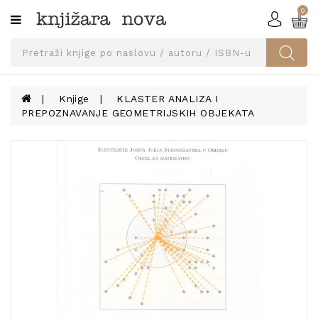
0
Kategorije
SVEUČILIŠNA
IZDANJA
UDŽBENICI
Knjige
KLASTER ANALIZA I
PREPOZNAVANJE GEOMETRIJSKIH OBJEKATA
KNJIGE
PRIBOR
I
OPREMA
NARUČI
UDŽBENIKE!
BLOG
KONTAKT