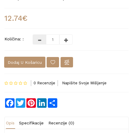
12.74€
Količina: :
Dodaj U Košaricu
0 Recenzije
Napišite Svoje Mišljenje
Facebook
Twitter
Pinterest
LinkedIn
Share
Opis
Specifikacije
Recenzije (0)