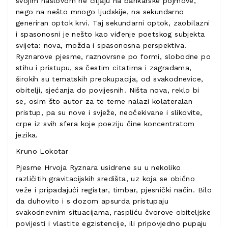
svojim naslovom ne ciljaju na bankarske pojmove,
nego na nešto mnogo ljudskije, na sekundarno
generiran optok krvi. Taj sekundarni optok, zaobilazni
i spasonosni je nešto kao viđenje poetskog subjekta
svijeta: nova, možda i spasonosna perspektiva.
Ryznarove pjesme, raznovrsne po formi, slobodne po
stihu i pristupu, sa čestim citatima i zagradama,
širokih su tematskih preokupacija, od svakodnevice,
obitelji, sjećanja do povijesnih. Ništa nova, reklo bi
se, osim što autor za te teme nalazi kolateralan
pristup, pa su nove i svježe, neočekivane i slikovite,
crpe iz svih sfera koje poeziju čine koncentratom
jezika.
Kruno Lokotar
Pjesme Hrvoja Ryznara usidrene su u nekoliko
različitih gravitacijskih središta, uz koja se obično
veže i pripadajući registar, timbar, pjesnički način. Bilo
da duhovito i s dozom apsurda pristupaju
svakodnevnim situacijama, raspliću čvorove obiteljske
povijesti i vlastite egzistencije, ili pripovjedno pupaju