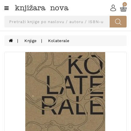
0
Kategorije
SVEUČILIŠNA
IZDANJA
UDŽBENICI
Knjige
Kolaterale
KNJIGE
PRIBOR
I
OPREMA
NARUČI
UDŽBENIKE!
BLOG
KONTAKT