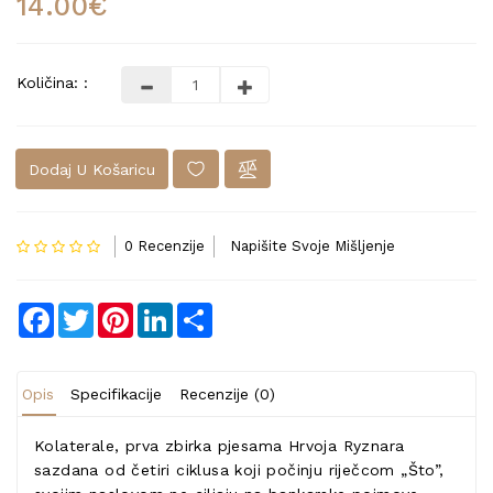
14.00€
Količina: :
Dodaj U Košaricu
0 Recenzije
Napišite Svoje Mišljenje
Facebook
Twitter
Pinterest
LinkedIn
Share
Opis
Specifikacije
Recenzije (0)
Kolaterale, prva zbirka pjesama Hrvoja Ryznara
sazdana od četiri ciklusa koji počinju riječcom „Što”,