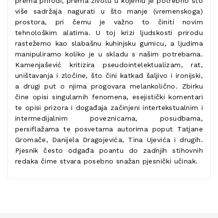
prema prirodi, prema životu u kojemu je potrebno što
više sadržaja nagurati u što manje (vremenskoga)
prostora, pri čemu je važno to činiti novim
tehnološkim alatima. U toj krizi ljudskosti prirodu
rastežemo kao slabašnu kuhinjsku gumicu, a ljudima
manipuliramo koliko je u skladu s našim potrebama.
Kamenjašević kritizira pseudointelektualizam, rat,
uništavanja i zločine, što čini katkad šaljivo i ironijski,
a drugi put o njima progovara melankolično. Zbirku
čine opisi singularnih fenomena, esejistički komentari
te opisi prizora i događaja začinjeni intertekstualnim i
intermedijalnim poveznicama, posudbama,
persiflažama te posvetama autorima poput Tatjane
Gromače, Danijela Dragojevića, Tina Ujevića i drugih.
Pjesnik često odgađa poantu do zadnjih stihovnih
redaka čime stvara posebno snažan pjesnički učinak.