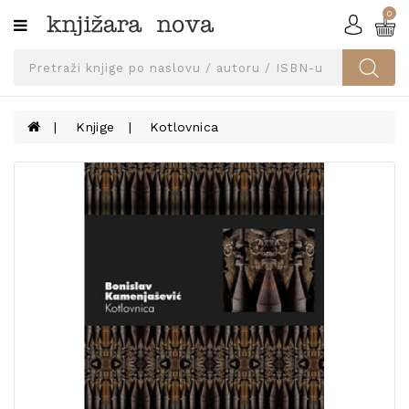
0
Kategorije
SVEUČILIŠNA
IZDANJA
UDŽBENICI
Knjige
Kotlovnica
KNJIGE
PRIBOR
I
OPREMA
NARUČI
UDŽBENIKE!
BLOG
KONTAKT