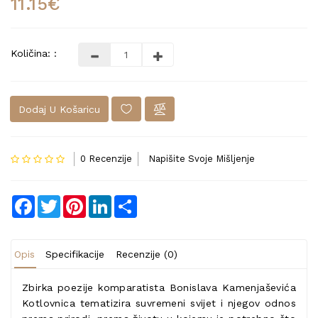
11.15€
Količina: :
Dodaj U Košaricu
0 Recenzije
Napišite Svoje Mišljenje
Facebook
Twitter
Pinterest
LinkedIn
Share
Opis
Specifikacije
Recenzije (0)
Zbirka poezije komparatista Bonislava Kamenjaševića
Kotlovnica tematizira suvremeni svijet i njegov odnos