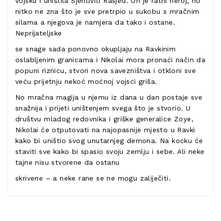
vojsku i uništila Sjenoviti Rasjed. On je ratni heroj, no
nitko ne zna što je sve pretrpio u sukobu s mračnim
silama a njegova je namjera da tako i ostane.
Neprijateljske
se snage sada ponovno okupljaju na Ravkinim
oslabljenim granicama i Nikolai mora pronaći način da
popuni riznicu, stvori nova savezništva i otkloni sve
veću prijetnju nekoć moćnoj vojsci griša.
No mračna magija u njemu iz dana u dan postaje sve
snažnija i prijeti uništenjem svega što je stvorio. U
društvu mladog redovnika i griške generalice Zoye,
Nikolai će otputovati na najopasnije mjesto u Ravki
kako bi uništio svog unutarnjeg demona. Na kocku će
staviti sve kako bi spasio svoju zemlju i sebe. Ali neke
tajne nisu stvorene da ostanu
skrivene – a neke rane se ne mogu zaliječiti.