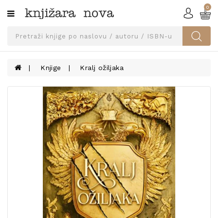
0
Kategorije
SVEUČILIŠNA
IZDANJA
UDŽBENICI
Knjige
Kralj ožiljaka
KNJIGE
PRIBOR
I
OPREMA
NARUČI
UDŽBENIKE!
BLOG
KONTAKT