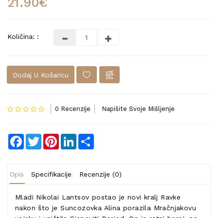
21.90€
Količina: :
Dodaj U Košaricu
0 Recenzije
Napišite Svoje Mišljenje
Facebook
Twitter
Pinterest
LinkedIn
Share
Opis
Specifikacije
Recenzije (0)
Mladi Nikolai Lantsov postao je novi kralj Ravke
nakon što je Suncozovka Alina porazila Mračnjakovu