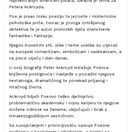
najsvestranijih američkih pisaca, idealna je tema za
Petera Ackroyda.
Poe je pisao lirsku poeziju te jezovite i misteriozne
psihološke priče, tvorac je prvoga izmišljenog
detektiva te je autor pionirskih djela znanstvene
fantastike i fantazije.
Njegov inovativni stil, slike i teme uvelike su utjecali
na europski romantizam, simbolizam i nadrealizam, a
na pisce utječu i dan-danas.
U ovoj biografiji Peter Ackroyd istražuje Poeova
književna postignuća i nasljeđe u pozadini njegova
nestalnoga, dramatičnog te ponekad prljavog i
mračnog života.
Ackroyd bilježi Poeovo teško djetinjstvo,
problematičnu akademsku i vojnu karijeru te njegove
složene odnose sa ženama, uključujući i brak s
trinaestogodišnjom sestričnom.
Sa suosjećanjem i pronicljivošću opisuje Poeove
probleme s kockanjem i alkoholom, o kojima se