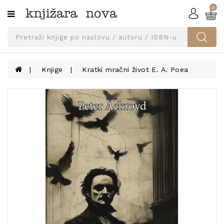
0
Kategorije
SVEUČILIŠNA
IZDANJA
UDŽBENICI
Knjige
Kratki mračni život E. A. Poea
KNJIGE
PRIBOR
I
OPREMA
NARUČI
UDŽBENIKE!
BLOG
KONTAKT