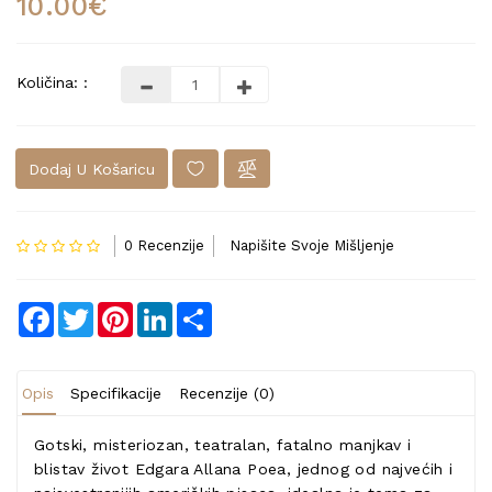
10.00€
Količina: :
Dodaj U Košaricu
0 Recenzije
Napišite Svoje Mišljenje
Facebook
Twitter
Pinterest
LinkedIn
Share
Opis
Specifikacije
Recenzije (0)
Gotski, misteriozan, teatralan, fatalno manjkav i
blistav život Edgara Allana Poea, jednog od najvećih i