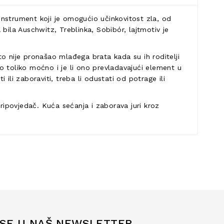
 instrument koji je omogućio učinkovitost zla, od
bila Auschwitz, Treblinka, Sobibór, lajtmotiv je
što nije pronašao mlađega brata kada su ih roditelji
 zlo toliko moćno i je li ono prevladavajući element u
 ili zaboraviti, treba li odustati od potrage ili
 pripovjedač. Kuća sećanja i zaborava juri kroz
 SE U NAŠ NEWSLETTER