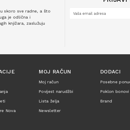
ju skoro sve radne, a što
ga je odlična i
ih knjižara, zaslužuju
ACIJE
MOJ RAČUN
DODACI
Moj račun
Posebne ponu
anja
Povijest narudžbi
Poklon bonovi
jeti
Lista želja
Brand
are Nova
Newsletter