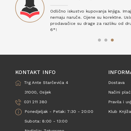
ku
Odlično iskustvo kupovanja knjiga. Ima
nemaju naruče. Cijene su korektne. Uslu
prodavačice su drage za razliku od drug
6*!
KONTAKT INFO
INFORM
Trg Ante Starčevića 4
Dostava
31000, Osijek
Načini plać
031 211 380
Pravila i uv
Ponedjeljak - Petak: 7:30 - 20:00
Klub Knjiž
Subota: 8:00 - 13:00
Nedjelja: Zatvoreno