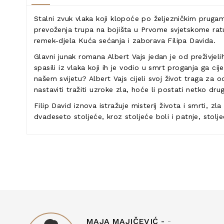
Stalni zvuk vlaka koji klopoće po željezničkim prugam
prevoženja trupa na bojišta u Prvome svjetskome ratu 
remek-djela Kuća sećanja i zaborava Filipa Davida.
Glavni junak romana Albert Vajs jedan je od preživjeli
spasili iz vlaka koji ih je vodio u smrt proganja ga ci
našem svijetu? Albert Vajs cijeli svoj život traga za o
nastaviti tražiti uzroke zla, hoće li postati netko drug
Filip David iznova istražuje misterij života i smrti, z
dvadeseto stoljeće, kroz stoljeće boli i patnje, stol
MAJA MAJIČEVIĆ -
-