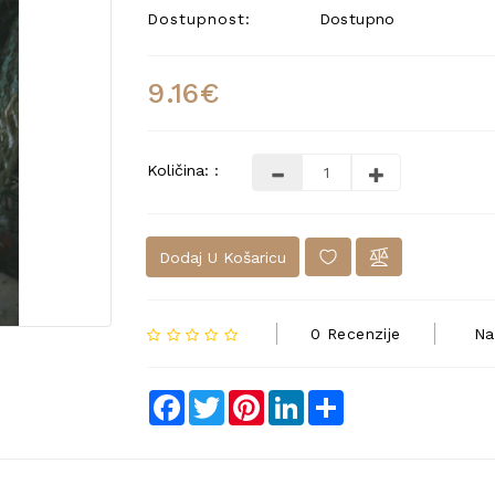
Dostupnost:
Dostupno
9.16€
Količina: :
Dodaj U Košaricu
0 Recenzije
Na
Facebook
Twitter
Pinterest
LinkedIn
Share