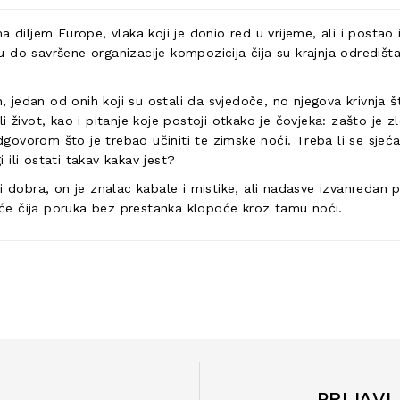
a diljem Europe, vlaka koji je donio red u vrijeme, ali i postao
do savršene organizacije kompozicija čija su krajnja odredišta 
h, jedan od onih koji su ostali da svjedoče, no njegova krivnja 
jeli život, kao i pitanje koje postoji otkako je čovjeka: zašto je
dgovorom što je trebao učiniti te zimske noći. Treba li se sjećati
i ili ostati takav kakav jest?
la i dobra, on je znalac kabale i mistike, ali nadasve izvanredan
jeće čija poruka bez prestanka klopoće kroz tamu noći.
PRIJAVI