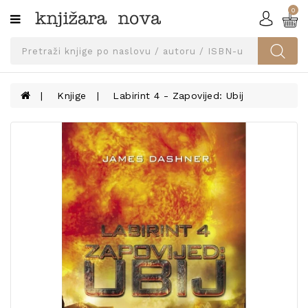
0
Kategorije
SVEUČILIŠNA
IZDANJA
UDŽBENICI
Knjige
Labirint 4 - Zapovijed: Ubij
KNJIGE
PRIBOR
I
OPREMA
NARUČI
UDŽBENIKE!
BLOG
KONTAKT