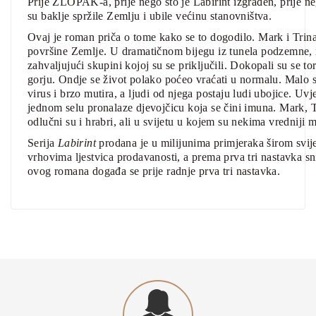
Prije ZLOPAK-a, prije nego što je Labirint izgrađen, prije n
su baklje spržile Zemlju i ubile većinu stanovništva.
Ovaj je roman priča o tome kako se to dogodilo. Mark i Trina 
površine Zemlje. U dramatičnom bijegu iz tunela podzemne, na
zahvaljujući skupini kojoj su se priključili. Dokopali su se t
gorju. Ondje se život polako poćeo vraćati u normalu. Malo su
virus i brzo mutira, a ljudi od njega postaju ludi ubojice. Uvj
jednom selu pronalaze djevojčicu koja se čini imuna. Mark, Trin
odlučni su i hrabri, ali u svijetu u kojem su nekima vredniji m
Serija
Labirint
prodana je u milijunima primjeraka širom svije
vrhovima ljestvica prodavanosti, a prema prva tri nastavka sni
ovog romana događa se prije radnje prva tri nastavka.