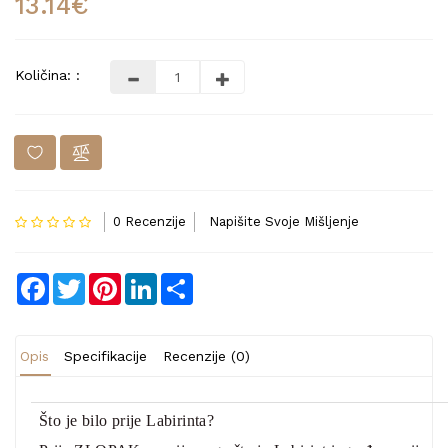
13.14€
Količina: :
0 Recenzije
Napišite Svoje Mišljenje
Facebook
Twitter
Pinterest
LinkedIn
Share
Opis
Specifikacije
Recenzije (0)
Što je bilo prije Labirinta?