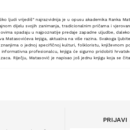
liko ljudi vrijediš“ najrazvidnija je u opusu akademika Ranka Mata
nom dijelu svojih zanimanja, tradicionalnim pričama i vjerovan
itezovima spadaju u najpoznatije predaje zapadne uljudbe, daleko
va Matasovićeva knjiga, aktualna na više razina. Svakoga ljubit
anjima o jednoj specifičnoj kulturi, folkloristu, književnom pov
informativna profesionalcu, knjiga će sigurno pridobiti hrvatsk
aca. Riječju, Matasović je napisao još jednu knjigu koja se čit
PRIJAVI