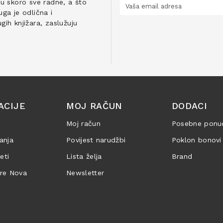
ju skoro sve radne, a što
ga je odlična i
ih knjižara, zaslužuju
ACIJE
MOJ RAČUN
DODACI
Moj račun
Posebne ponu
anja
Povijest narudžbi
Poklon bonovi
jeti
Lista želja
Brand
are Nova
Newsletter