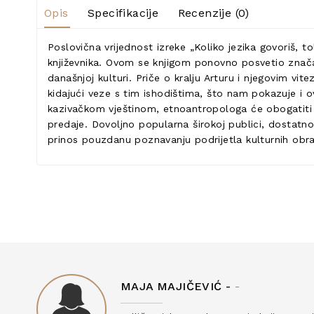
Opis
Specifikacije
Recenzije (0)
Poslovična vrijednost izreke „Koliko jezika govoriš, to
književnika. Ovom se knjigom ponovno posvetio značaj
današnjoj kulturi. Priče o kralju Arturu i njegovim v
kidajući veze s tim ishodištima, što nam pokazuje i o
kazivačkom vještinom, etnoantropologa će obogatiti zn
predaje. Dovoljno popularna širokoj publici, dostatno 
prinos pouzdanu poznavanju podrijetla kulturnih obraz
MAJA MAJIČEVIĆ -
-