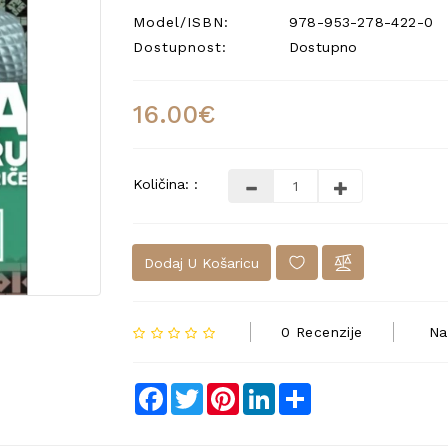
Model/ISBN:
978-953-278-422-0
Dostupnost:
Dostupno
16.00€
Količina: :
Dodaj U Košaricu
0 Recenzije
Na
Facebook
Twitter
Pinterest
LinkedIn
Share