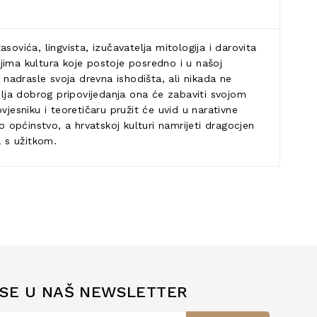
sovića, lingvista, izučavatelja mitologija i darovita
jima kultura koje postoje posredno i u našoj
 nadrasle svoja drevna ishodišta, ali nikada ne
elja dobrog pripovijedanja ona će zabaviti svojom
jesniku i teoretičaru pružit će uvid u narativne
o općinstvo, a hrvatskoj kulturi namrijeti dragocjen
a s užitkom.
 SE U NAŠ NEWSLETTER