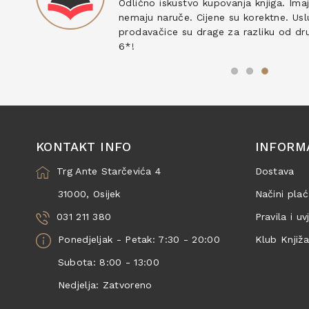
ku
Odlično iskustvo kupovanja knjiga. Ima
nemaju naruče. Cijene su korektne. Uslu
prodavačice su drage za razliku od drug
6*!
KONTAKT INFO
INFORM
Trg Ante Starčevića 4
Dostava
31000, Osijek
Načini plać
031 211 380
Pravila i uv
Ponedjeljak - Petak: 7:30 - 20:00
Klub Knjiž
Subota: 8:00 - 13:00
Nedjelja: Zatvoreno