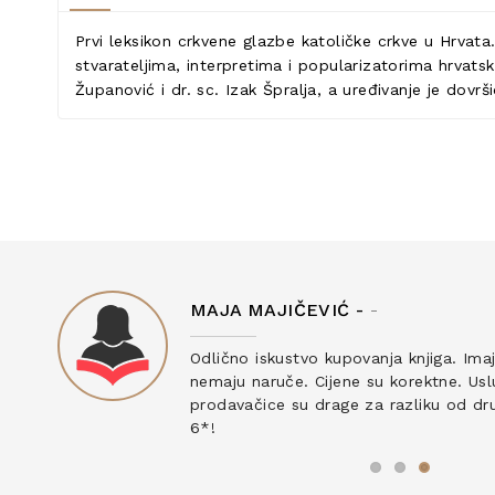
Prvi leksikon crkvene glazbe katoličke crkve u Hrvata
stvarateljima, interpretima i popularizatorima hrvats
Županović i dr. sc. Izak Špralja, a uređivanje je dovrši
MAJA MAJIČEVIĆ -
-
ku
Odlično iskustvo kupovanja knjiga. Ima
nemaju naruče. Cijene su korektne. Uslu
prodavačice su drage za razliku od drug
6*!