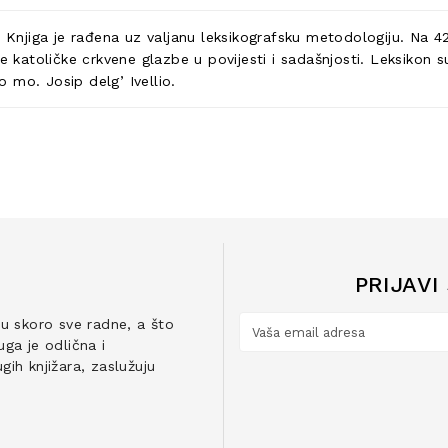
. Knjiga je rađena uz valjanu leksikografsku metodologiju. Na 
ke katoličke crkvene glazbe u povijesti i sadašnjosti. Leksikon 
o mo. Josip delg’ Ivellio.
PRIJAVI
ju skoro sve radne, a što
ga je odlična i
ih knjižara, zaslužuju