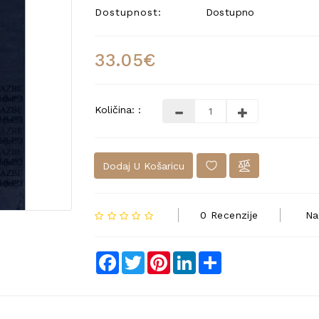
Dostupnost:
Dostupno
33.05€
Količina: :
Dodaj U Košaricu
0 Recenzije
Na
Facebook
Twitter
Pinterest
LinkedIn
Share