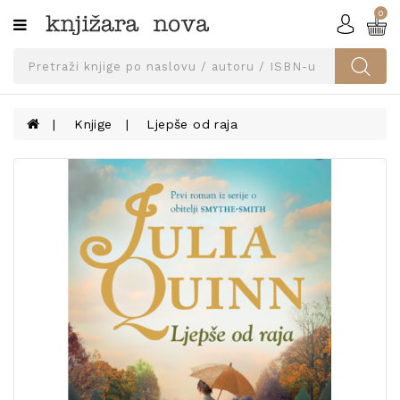
0
Kategorije
SVEUČILIŠNA
IZDANJA
UDŽBENICI
Knjige
Ljepše od raja
KNJIGE
PRIBOR
I
OPREMA
NARUČI
UDŽBENIKE!
BLOG
KONTAKT