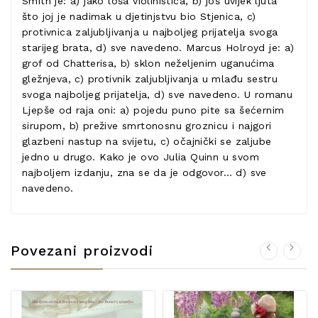
Smith je: a) jako loša violinistica, b) još uvijek ljuta
što joj je nadimak u djetinjstvu bio Stjenica, c)
protivnica zaljubljivanja u najboljeg prijatelja svoga
starijeg brata, d) sve navedeno. Marcus Holroyd je: a)
grof od Chatterisa, b) sklon neželjenim uganućima
gležnjeva, c) protivnik zaljubljivanja u mlađu sestru
svoga najboljeg prijatelja, d) sve navedeno. U romanu
Ljepše od raja oni: a) pojedu puno pite sa šećernim
sirupom, b) prežive smrtonosnu groznicu i najgori
glazbeni nastup na svijetu, c) očajnički se zaljube
jedno u drugo. Kako je ovo Julia Quinn u svom
najboljem izdanju, zna se da je odgovor… d) sve
navedeno.
Povezani proizvodi