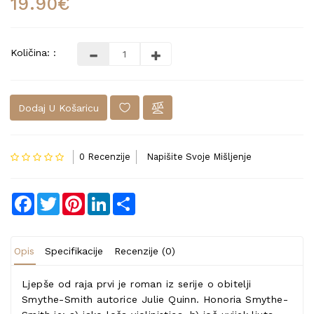
19.90€
Količina: :
Dodaj U Košaricu
0 Recenzije
Napišite Svoje Mišljenje
Facebook
Twitter
Pinterest
LinkedIn
Share
Opis
Specifikacije
Recenzije (0)
Ljepše od raja prvi je roman iz serije o obitelji
Smythe-Smith autorice Julie Quinn. Honoria Smythe-