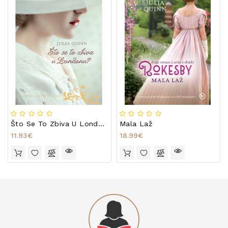
Što Se To Zbiva U Londonu?
Mala Laž
11.93€
18.99€