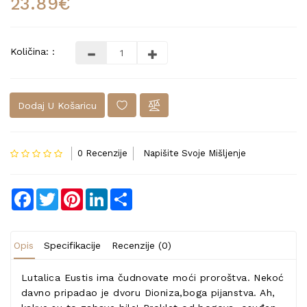
23.89€
Količina: :
Dodaj U Košaricu
0 Recenzije
Napišite Svoje Mišljenje
Facebook
Twitter
Pinterest
LinkedIn
Share
Opis
Specifikacije
Recenzije (0)
Lutalica Eustis ima čudnovate moći proroštva. Nekoć
davno pripadao je dvoru Dioniza,boga pijanstva. Ah,