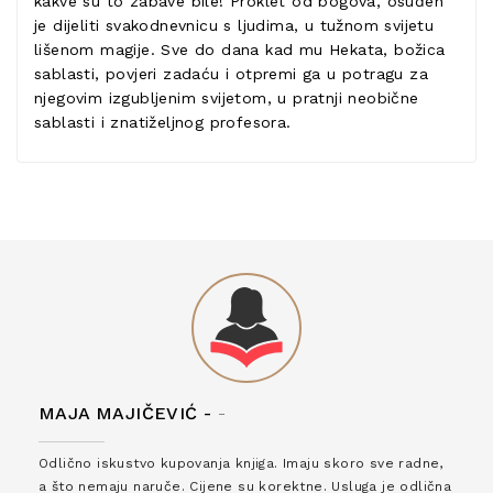
kakve su to zabave bile! Proklet od bogova, osuđen
je dijeliti svakodnevnicu s ljudima, u tužnom svijetu
lišenom magije. Sve do dana kad mu Hekata, božica
sablasti, povjeri zadaću i otpremi ga u potragu za
njegovim izgubljenim svijetom, u pratnji neobične
sablasti i znatiželjnog profesora.
MAJA MAJIČEVIĆ -
-
Odlično iskustvo kupovanja knjiga. Imaju skoro sve radne,
a što nemaju naruče. Cijene su korektne. Usluga je odlična