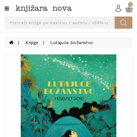
0
Kategorije
SVEUČILIŠNA
IZDANJA
UDŽBENICI
Knjige
Lutajuće božanstvo
KNJIGE
PRIBOR
I
OPREMA
NARUČI
UDŽBENIKE!
BLOG
KONTAKT