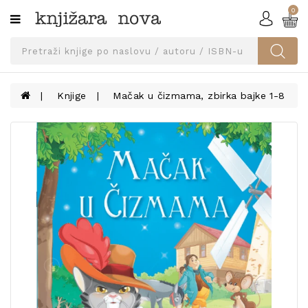
0
Kategorije
SVEUČILIŠNA
IZDANJA
UDŽBENICI
Knjige
Mačak u čizmama, zbirka bajke 1-8
KNJIGE
PRIBOR
I
OPREMA
NARUČI
UDŽBENIKE!
BLOG
KONTAKT