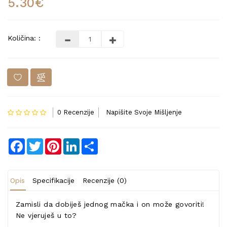
5.30€
Količina: :
0 Recenzije
Napišite Svoje Mišljenje
Facebook
Twitter
Pinterest
LinkedIn
Share
Opis
Specifikacije
Recenzije (0)
Zamisli da dobiješ jednog mačka i on može govoriti!
Ne vjeruješ u to?