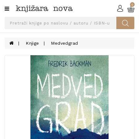
0
Kategorije
SVEUČILIŠNA
IZDANJA
UDŽBENICI
Knjige
Medvedgrad
KNJIGE
PRIBOR
I
OPREMA
NARUČI
UDŽBENIKE!
BLOG
KONTAKT