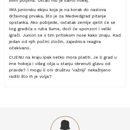
svim poljima. Ostao mu je samo hokej.
IMA juniorsku ekipu koja je na korak do naslova
državnog prvaka, što je za Medvedgrad pitanje
opstanka. Ako pobijede, ostatak zemlje sjetit će se
tog gradića s ruba šume, doći će sponzori i veliki
igrači. Juniori se s tim pritiskom nose kako znaju. Kad
jedan od njih počini zločin, zajednica reagira
očekivano.
CIJENU na kraju ipak netko mora platiti. Je li grad u
ime hokeja i višeg cilja u stanju okrenuti glavu od
pravde? I mogu li oni društvu ‘važniji’ nekažnjeno
raditi što ih je volja?