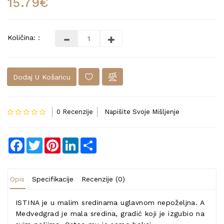
15.79€
Količina: :
Dodaj U Košaricu
0 Recenzije
Napišite Svoje Mišljenje
Facebook
Twitter
Pinterest
LinkedIn
Share
Opis
Specifikacije
Recenzije (0)
ISTINA je u malim sredinama uglavnom nepoželjna. A
Medvedgrad je mala sredina, gradić koji je izgubio na