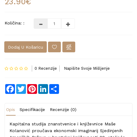
23.90€
Količina: :
Dodaj U Košaricu
0 Recenzije
Napišite Svoje Mišljenje
Facebook
Twitter
Pinterest
LinkedIn
Share
Opis
Specifikacije
Recenzije (0)
Kapitalna studija znanstvenice i književnice Maše
Kolanović proučava ekonomski imaginarij Sjedinjenih