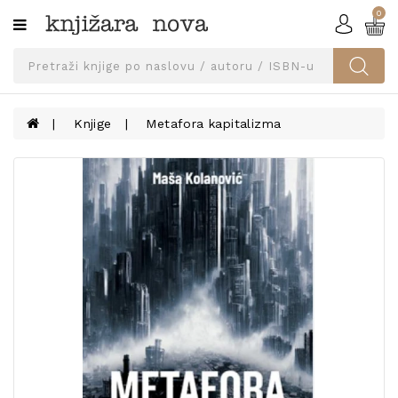
0
Kategorije
SVEUČILIŠNA
IZDANJA
UDŽBENICI
Knjige
Metafora kapitalizma
KNJIGE
PRIBOR
I
OPREMA
NARUČI
UDŽBENIKE!
BLOG
KONTAKT