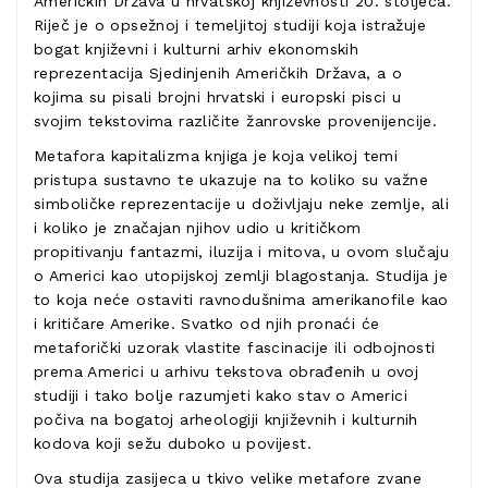
Američkih Država u hrvatskoj književnosti 20. stoljeća.
Riječ je o opsežnoj i temeljitoj studiji koja istražuje
bogat književni i kulturni arhiv ekonomskih
reprezentacija Sjedinjenih Američkih Država, a o
kojima su pisali brojni hrvatski i europski pisci u
svojim tekstovima različite žanrovske provenijencije.
Metafora kapitalizma knjiga je koja velikoj temi
pristupa sustavno te ukazuje na to koliko su važne
simboličke reprezentacije u doživljaju neke zemlje, ali
i koliko je značajan njihov udio u kritičkom
propitivanju fantazmi, iluzija i mitova, u ovom slučaju
o Americi kao utopijskoj zemlji blagostanja. Studija je
to koja neće ostaviti ravnodušnima amerikanofile kao
i kritičare Amerike. Svatko od njih pronaći će
metaforički uzorak vlastite fascinacije ili odbojnosti
prema Americi u arhivu tekstova obrađenih u ovoj
studiji i tako bolje razumjeti kako stav o Americi
počiva na bogatoj arheologiji književnih i kulturnih
kodova koji sežu duboko u povijest.
Ova studija zasijeca u tkivo velike metafore zvane