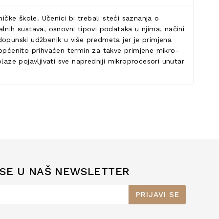
ke škole. Učenici bi trebali steći saznanja o
lnih sustava, osnovni tipovi podataka u njima, načini
dopunski udžbenik u više predmeta jer je primjena
općenito prihvaćen termin za takve primjene mikro-
laze pojavljivati sve napredniji mikroprocesori unutar
 SE U NAŠ NEWSLETTER
PRIJAVI SE