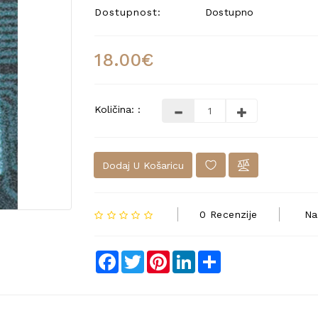
Dostupnost:
Dostupno
18.00€
Količina: :
Dodaj U Košaricu
0 Recenzije
Na
Facebook
Twitter
Pinterest
LinkedIn
Share