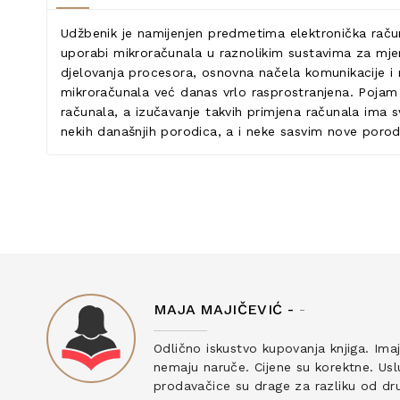
Udžbenik je namijenjen predmetima elektronička račun
uporabi mikroračunala u raznolikim sustavima za mjer
djelovanja procesora, osnovna načela komunikacije i 
mikroračunala već danas vrlo rasprostranjena. Poja
računala, a izučavanje takvih primjena računala ima s
nekih današnjih porodica, a i neke sasvim nove poro
MAJA MAJIČEVIĆ -
-
ku
Odlično iskustvo kupovanja knjiga. Ima
nemaju naruče. Cijene su korektne. Uslu
prodavačice su drage za razliku od drug