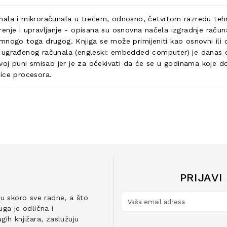
ala i mikroračunala u trećem, odnosno, četvrtom razredu tehnič
enje i upravljanje - opisana su osnovna načela izgradnje računa
mnogo toga drugog. Knjiga se može primijeniti kao osnovni ili 
m ugrađenog računala (engleski: embedded computer) je danas 
voj puni smisao jer je za očekivati da će se u godinama koje do
dice procesora.
PRIJAVI
ju skoro sve radne, a što
ga je odlična i
ih knjižara, zaslužuju