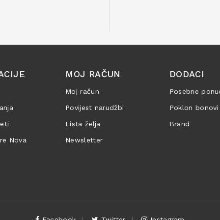
ACIJE
MOJ RAČUN
DODACI
Moj račun
Posebne ponu
anja
Povijest narudžbi
Poklon bonovi
jeti
Lista želja
Brand
are Nova
Newsletter
Facebook
Twitter
Instagram