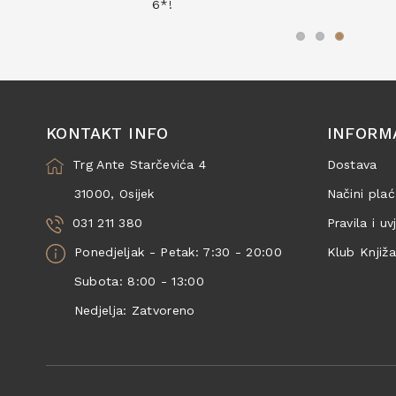
6*!
KONTAKT INFO
INFORM
Trg Ante Starčevića 4
Dostava
31000, Osijek
Načini plać
031 211 380
Pravila i uv
Ponedjeljak - Petak: 7:30 - 20:00
Klub Knjiž
Subota: 8:00 - 13:00
Nedjelja: Zatvoreno