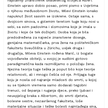
najslavniji znanstvenik dvadesetog stoljeća Albert
Einstein upravo dobio posao, primi pismo s Uvjetima
o njihovu međusobnom životu, Milevi Einstein ionako
napuknut život sasvim se izokrene. Ostaje sama, s
dvojicom sinova, s golemim teretom tuge koju nosi u
sebi, sa svim padovima i slomovima koje je imala u
životu i koje će tek doživjeti. Osoba koja je bila
predodređena za najveće znanstvene dosege,
genijalna matematičarka, prva žena na politehničkom
fakultetu Sveučilišta u Zürichu, uvijek druga i
drugačija, Mileva Einstein rođena Marić, iz bogate
vojvođanske obitelji, u svojoj je sudbini gotovo
paradigmatična kada razmišljamo o položaju žena.
Njezina teorija tuge teška je poput bilo koje teorije
relativnosti, ali i mnogo češća od nje. Prtljaga tuge
koju je nosila od najranije mladosti do smrti, u kojoj
su se tijekom vremena samo dodavali tegobni
trenuci, od šepanja i ruganja djece, preko ljubavi i
neuspjelog braka s Albertom, do smrti djeteta,
bolesne sestre, nezavršenog fakulteta, loše
materijalne situacije i teške bolesti najmlađega sina,