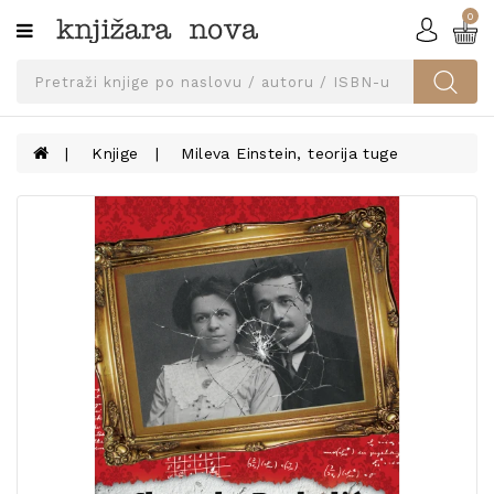
0
Kategorije
SVEUČILIŠNA
IZDANJA
UDŽBENICI
Knjige
Mileva Einstein, teorija tuge
KNJIGE
PRIBOR
I
OPREMA
NARUČI
UDŽBENIKE!
BLOG
KONTAKT