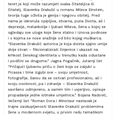
teret je koji može razumjeti svaka čitateljica ili
čitatelj. Slavenka Drakulić u romanu Mileva Einstein,
teorija tuge oživila je genija i njegovu obitelj. Pred
nama je iskrsnula opipljiva, stvarna, puna života, ali i
depresije, melankolije i ljubavi Mileva, žena u kojoj se
ogledaju sve uloge koje žene stalno i iznova podnose
i s kojima se nose snažnije od bilo kojeg muškarca.
“Slavenka Drakulić autorica je koja doista sjajno umije
dvije stvari – fikcionalizirati činjenice i ukazati na
krhkost ženskog identiteta u trenutku kada odustane
i podčini se drugome.” Jagna Pogačnik, Jutarnji list
“Pričajući ljubavnu priču o ženi koja se zaljubi u
Picassa i time izgubi sve – svoju umjetnost,
fotografije, šansu da se ostvari profesionalno, ali i
svoju osobnost, pa i zdravlje – Slavenka Drakulić
savršeno odmjereno, a samim tim i uvjerljivo, opisuje
propadanje jedne istinske umjetnice.” Bojana Radović,
Večernji list “Roman Dora i Minotaur nastavak je
trajne zaokupljenosti Slavenke Drakulić problemima
žene u modernom svijetu, u prvom redu tematikom