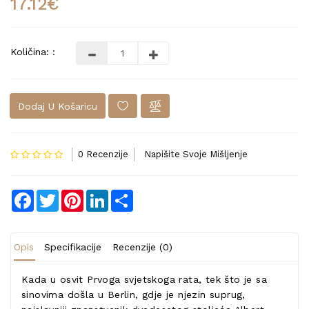
17.12€
Količina: :
Dodaj U Košaricu
0 Recenzije
Napišite Svoje Mišljenje
Facebook
Twitter
Pinterest
LinkedIn
Share
Opis
Specifikacije
Recenzije (0)
Kada u osvit Prvoga svjetskoga rata, tek što je sa
sinovima došla u Berlin, gdje je njezin suprug,