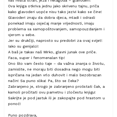
vas hvata strah, jeza i nelagoda – glavoderi!
Ova knjiga otkriva jednu jako skrivenu tajnu, priča
kako glavoderi uopće nisu tako jezivi kako se čine!
Glavoderi znaju da dobra djeca, mladi i odrasli
ponekad imaju osjećaj manje vrijednosti, imaju
problema sa samopoštovanjem, samopouzdanjem i
vjerom u sebe.
Jer su drukčiji, naprosto su predobri za ovaj svijet!
Iako su genijalci!
A baš je takav naš Mirko, glavni junak ove priče.
Faca, super i fenomenalan tip!
Ono što vam često taje – da važna znanja o životu,
zamislite, ne moraju biti dosadna nego mogu biti
ispričana na jedan vrlo duhovit i malo bezobrazan
način! Sa puno slika! Pa, što se čeka?
Zabranjeno je, strogo je zabranjeno prolistati čak, a
kamoli pročitati ovu pametnu i zločestu knjigu!
Sakrijte je pod jastuk ili je zakopajte pod hrastom u
ponoć!
Puno pozdrava,