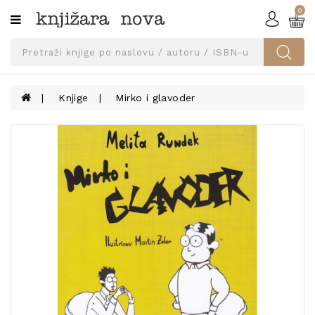
0
Kategorije
SVEUČILIŠNA
IZDANJA
UDŽBENICI
Knjige
Mirko i glavoder
KNJIGE
PRIBOR
I
OPREMA
NARUČI
UDŽBENIKE!
BLOG
KONTAKT