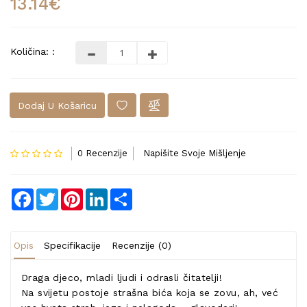
13.14€
Količina: :
Dodaj U Košaricu
0 Recenzije
Napišite Svoje Mišljenje
Facebook
Twitter
Pinterest
LinkedIn
Share
Opis
Specifikacije
Recenzije (0)
Draga djeco, mladi ljudi i odrasli čitatelji!
Na svijetu postoje strašna bića koja se zovu, ah, već