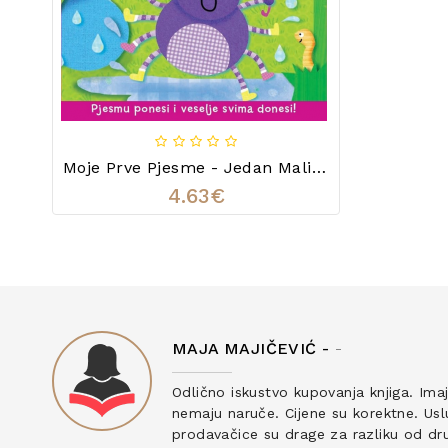
Moje Prve Pjesme - Jedan Mali Pauk
4.63€
MAJA MAJIČEVIĆ -
-
ku
Odlično iskustvo kupovanja knjiga. Ima
nemaju naruče. Cijene su korektne. Uslu
prodavačice su drage za razliku od drug