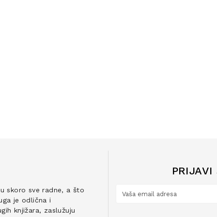
PRIJAVI
ju skoro sve radne, a što
ga je odlična i
ih knjižara, zaslužuju