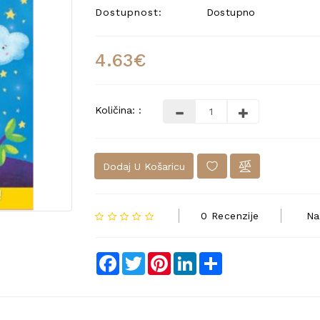
Dostupnost:
Dostupno
4.63€
Količina: :
Dodaj U Košaricu
0 Recenzije
Na
Facebook
Twitter
Pinterest
LinkedIn
Share