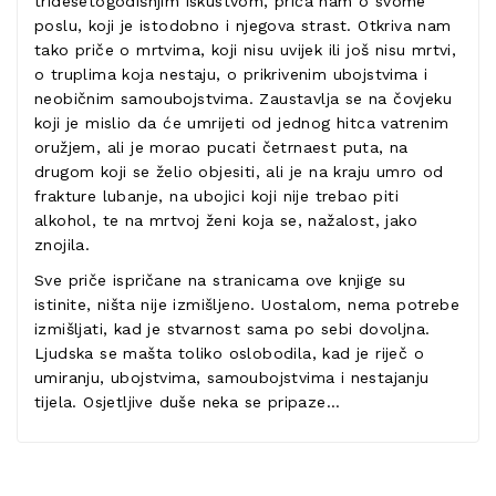
tridesetogodišnjim iskustvom, priča nam o svome
poslu, koji je istodobno i njegova strast. Otkriva nam
tako priče o mrtvima, koji nisu uvijek ili još nisu mrtvi,
o truplima koja nestaju, o prikrivenim ubojstvima i
neobičnim samoubojstvima. Zaustavlja se na čovjeku
koji je mislio da će umrijeti od jednog hitca vatrenim
oružjem, ali je morao pucati četrnaest puta, na
drugom koji se želio objesiti, ali je na kraju umro od
frakture lubanje, na ubojici koji nije trebao piti
alkohol, te na mrtvoj ženi koja se, nažalost, jako
znojila.
Sve priče ispričane na stranicama ove knjige su
istinite, ništa nije izmišljeno. Uostalom, nema potrebe
izmišljati, kad je stvarnost sama po sebi dovoljna.
Ljudska se mašta toliko oslobodila, kad je riječ o
umiranju, ubojstvima, samoubojstvima i nestajanju
tijela. Osjetljive duše neka se pripaze…