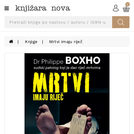
0
Kategorije
SVEUČILIŠNA
IZDANJA
UDŽBENICI
Knjige
Mrtvi imaju riječ
KNJIGE
PRIBOR
I
OPREMA
NARUČI
UDŽBENIKE!
BLOG
KONTAKT