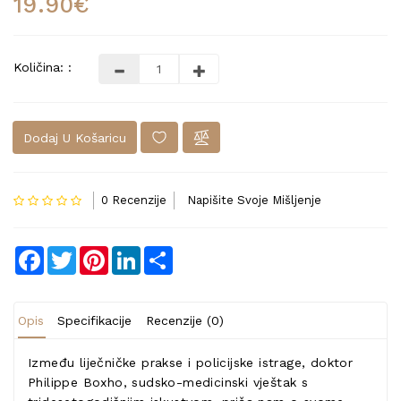
19.90€
Količina: :
Dodaj U Košaricu
0 Recenzije
Napišite Svoje Mišljenje
Facebook
Twitter
Pinterest
LinkedIn
Share
Opis
Specifikacije
Recenzije (0)
Između liječničke prakse i policijske istrage, doktor
Philippe Boxho, sudsko-medicinski vještak s