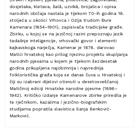
dosjetaka, kletava, šalâ, uzvikâ, brojalica i opisa
narodnih običaja nastala je tijekom 70-ih godina 19.
stoljeća u okolici Vrhovca i Ozlja trudom Đure
Kamenara (1854‒1901), zapisivača tradicijske građe.
Zbirku, u kojoj se na jezičnoj razini prepoznaju jezik
tadašnje inteligencije, vrhovački govor i elementi
kajkavskoga narječja, Kamenar je 1878. darovao
Matici hrvatskoj kao prilog njezinu projektu skupljanja
narodnih pjesama u kojem je tijekom šezdesetak
godina prikupljena najobimnija i najvrednija
folkloristička građa koja se danas čuva u Hrvatskoj i
čiji su izabrani dijelovi otisnuti u desetosveščanoj
Matičinoj ediciji Hrvatske narodne pjesme (1896‒
1942). Kritičko izdanje Kamenarove zbirke priredila je
te rječnikom, kazalima i jezično-biografskim
studijama popratila slavistica Sanja Benković-
Marković.