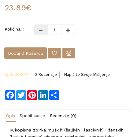
23.89€
Količina: :
Dodaj U Košaricu
0 Recenzije
Napišite Svoje Mišljenje
Facebook
Twitter
Pinterest
LinkedIn
Share
Opis
Specifikacije
Recenzije (0)
Rukopisna zbirka muških (šaljivih i lascivnih) i ženskih
(lirskih i epskih) pjesama, poslovica, zagonetaka,