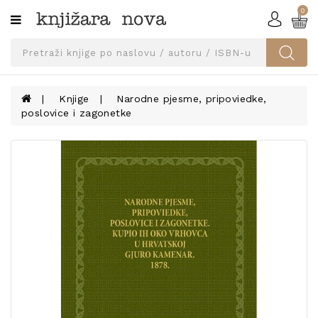
0
Kategorije
SVEUČILIŠNA
IZDANJA
UDŽBENICI
Knjige
Narodne pjesme, pripoviedke,
poslovice i zagonetke
KNJIGE
PRIBOR
I
OPREMA
NARUČI
UDŽBENIKE!
BLOG
KONTAKT