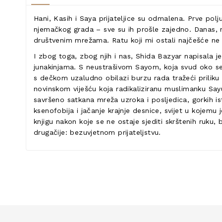
Hani, Kasih i Saya prijateljice su odmalena. Prve pol
njemačkog grada – sve su ih prošle zajedno. Danas, nji
društvenim mrežama. Ratu koji mi ostali najčešće ne v
I zbog toga, zbog njih i nas, Shida Bazyar napisala 
junakinjama. S neustrašivom Sayom, koja svud oko seb
s dečkom uzaludno obilazi burzu rada tražeći priliku 
novinskom viješću koja radikaliziranu muslimanku Sayu 
savršeno satkana mreža uzroka i posljedica, gorkih is
ksenofobija i jačanje krajnje desnice, svijet u kojemu 
knjigu nakon koje se ne ostaje sjediti skrštenih ruk
drugačije: bezuvjetnom prijateljstvu.