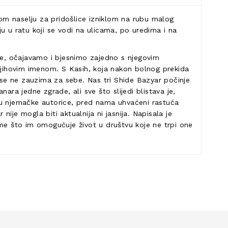
nom naselju za pridošlice izniklom na rubu malog
ju u ratu koji se vodi na ulicama, po uredima i na
 se, očajavamo i bjesnimo zajedno s njegovim
 njihovim imenom. S Kasih, koja nakon bolnog prekida
a se ne zauzima za sebe. Nas tri Shide Bazyar počinje
ara jedne zgrade, ali sve što slijedi blistava je,
entu njemačke autorice, pred nama uhvaćeni rastuća
nije mogla biti aktualnija ni jasnija. Napisala je
ome što im omogućuje život u društvu koje ne trpi one