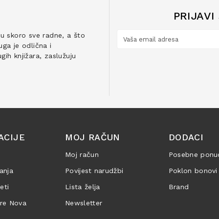
PRIJAVI
ju skoro sve radne, a što
ga je odlična i
ih knjižara, zaslužuju
ACIJE
MOJ RAČUN
DODACI
Moj račun
Posebne ponu
anja
Povijest narudžbi
Poklon bonovi
jeti
Lista želja
Brand
are Nova
Newsletter