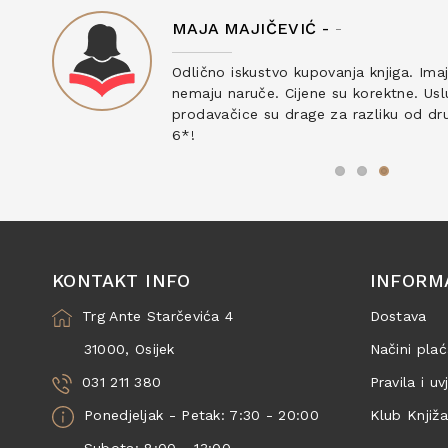
MAJA MAJIČEVIĆ -
-
ku
Odlično iskustvo kupovanja knjiga. Ima
nemaju naruče. Cijene su korektne. Uslu
prodavačice su drage za razliku od drug
6*!
KONTAKT INFO
INFORM
Trg Ante Starčevića 4
Dostava
31000, Osijek
Načini plać
031 211 380
Pravila i uv
Ponedjeljak - Petak: 7:30 - 20:00
Klub Knjiž