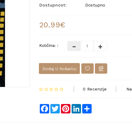
Dostupnost:
Dostupno
20.99€
Količina: :
Dodaj U Košaricu
0 Recenzije
Na
Facebook
Twitter
Pinterest
LinkedIn
Share