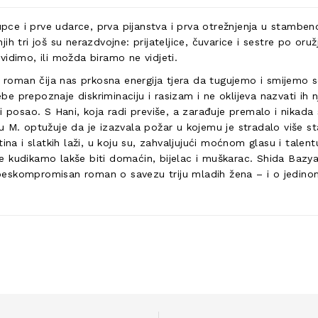
jupce i prve udarce, prva pijanstva i prva otrežnjenja u stambe
h tri još su nerazdvojne: prijateljice, čuvarice i sestre po oruž
idimo, ili možda biramo ne vidjeti.
je roman čija nas prkosna energija tjera da tugujemo i smijemo
e prepoznaje diskriminaciju i rasizam i ne oklijeva nazvati ih
i posao. S Hani, koja radi previše, a zarađuje premalo i nikad
M. optužuje da je izazvala požar u kojemu je stradalo više stan
tina i slatkih laži, u koju su, zahvaljujući moćnom glasu i tal
je kudikamo lakše biti domaćin, bijelac i muškarac. Shida Bazyar 
u, beskompromisan roman o savezu triju mladih žena – i o jedin