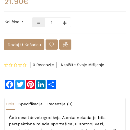
21.90€
Količina: :
Dodaj U Košaricu
0 Recenzije
Napišite Svoje Mišljenje
Facebook
Twitter
Pinterest
LinkedIn
Share
Opis
Specifikacije
Recenzije (0)
Četrdesetdevetogodišnja Alenka nekada je bila
perspektivna mlada sportašica, u sretnoj vezi,