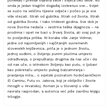
ponekad i previše svjesna sebe i svijeta oko sebe. No
onda je jedan tragični događaj izokrenuo sve… Svijet
se suzio na veličinu tijesne odjeće i počeo ju je sve
više stezati. Strah od gubitka. Strah od života. Strah
od gubitka života. I tako trideset godina. Sve dok je
nova životna nedaća – sestrina teška dijagnoza – ne
prodrma i opet ne baci u žrvanj života, ali ovaj put je
to posljednja prilika. Ni koraka više Janje Vidmar,
jedne od najomiljenijih i najčitanijih suvremenih
slovenskih književnica, priča je o jednom životu,
jednoj sudbini, o življenju punim plućima umjesto
odrađivanja, o prepuštanju drugima da nas uče i da
od nas uče, o istinskom življenju kao putu, o ljubavi
kao pokretaču umjesto pukog balzamiranja i
pravljenja mita… o svjetski poznatom hodočasničkom
El Caminu, Putu sv. Jakova, koji je obilježio i živote
mnogih u Hrvatskoj. Roman je u Sloveniji u više
navrata rasprodan, a autorica već piše završnu knjigu
trilogije.