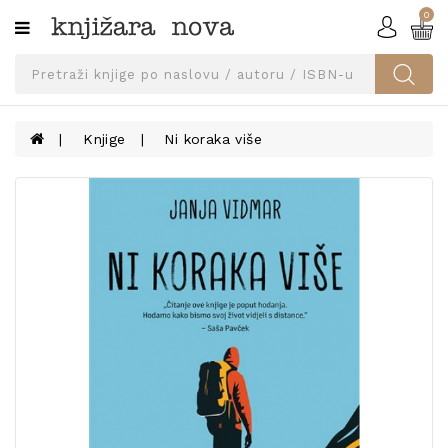
0
Kategorije
SVEUČILIŠNA
IZDANJA
UDŽBENICI
Knjige
Ni koraka više
KNJIGE
PRIBOR
I
OPREMA
NARUČI
UDŽBENIKE!
BLOG
KONTAKT