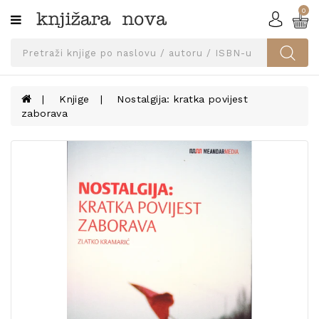
0
Kategorije
SVEUČILIŠNA
IZDANJA
UDŽBENICI
Knjige
Nostalgija: kratka povijest
zaborava
KNJIGE
PRIBOR
I
OPREMA
NARUČI
UDŽBENIKE!
BLOG
KONTAKT