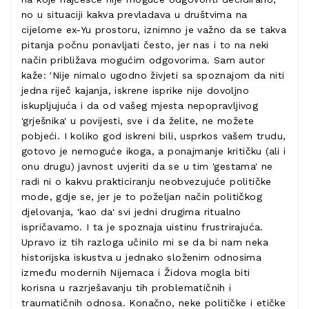
no u situaciji kakva prevladava u društvima na
cijelome ex-Yu prostoru, iznimno je važno da se takva
pitanja počnu ponavljati često, jer nas i to na neki
način približava mogućim odgovorima. Sam autor
kaže: 'Nije nimalo ugodno živjeti sa spoznajom da niti
jedna riječ kajanja, iskrene isprike nije dovoljno
iskupljujuća i da od vašeg mjesta nepopravljivog
'grješnika' u povijesti, sve i da želite, ne možete
pobjeći. I koliko god iskreni bili, usprkos vašem trudu,
gotovo je nemoguće ikoga, a ponajmanje kritičku (ali i
onu drugu) javnost uvjeriti da se u tim 'gestama' ne
radi ni o kakvu prakticiranju neobvezujuće političke
mode, gdje se, jer je to poželjan način političkog
djelovanja, 'kao da' svi jedni drugima ritualno
ispričavamo. I ta je spoznaja uistinu frustrirajuća.
Upravo iz tih razloga učinilo mi se da bi nam neka
historijska iskustva u jednako složenim odnosima
između modernih Nijemaca i Židova mogla biti
korisna u razrješavanju tih problematičnih i
traumatičnih odnosa. Konačno, neke političke i etičke