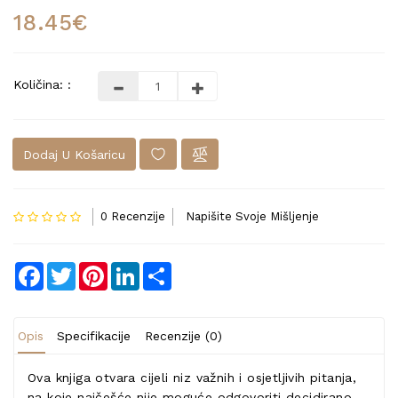
18.45€
Količina: :
Dodaj U Košaricu
0 Recenzije
Napišite Svoje Mišljenje
Facebook
Twitter
Pinterest
LinkedIn
Share
Opis
Specifikacije
Recenzije (0)
Ova knjiga otvara cijeli niz važnih i osjetljivih pitanja,
na koje najčešće nije moguće odgovoriti decidirano,