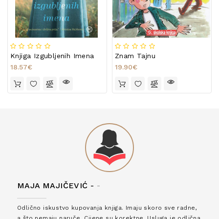
Knjiga Izgubljenih Imena
Znam Tajnu
18.57€
19.90€
MAJA MAJIČEVIĆ -
-
Odlično iskustvo kupovanja knjiga. Imaju skoro sve radne,
a što nemaju naruče. Cijene su korektne. Usluga je odlična