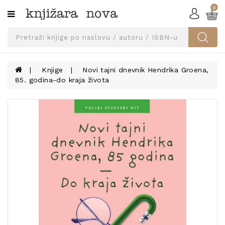
0
Kategorije
SVEUČILIŠNA
IZDANJA
UDŽBENICI
Knjige
Novi tajni dnevnik Hendrika Groena,
85. godina-do kraja života
KNJIGE
PRIBOR
I
OPREMA
NARUČI
UDŽBENIKE!
BLOG
KONTAKT