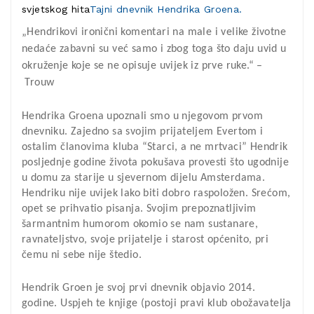
svjetskog hita
Tajni dnevnik Hendrika Groena.
„Hendrikovi ironični komentari na male i
velike životne
nedaće zabavni su već samo
i zbog toga što daju uvid u
okruženje koje
se ne opisuje uvijek iz prve ruke.“ –
Trouw
Hendrika Groena upoznali smo u njegovom prvom
dnevniku. Zajedno sa svojim prijateljem Evertom i
ostalim članovima kluba “Starci, a ne mrtvaci” Hendrik
posljednje godine života pokušava provesti što ugodnije
u domu za starije u sjevernom dijelu Amsterdama.
Hendriku nije uvijek lako biti dobro raspoložen. Srećom,
opet se prihvatio pisanja. Svojim prepoznatljivim
šarmantnim humorom okomio se nam sustanare,
ravnateljstvo, svoje prijatelje i starost općenito, pri
čemu ni sebe nije štedio.
Hendrik Groen je svoj prvi dnevnik objavio 2014.
godine. Uspjeh te knjige (postoji pravi klub obožavatelja