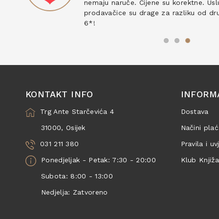
nemaju naruče. Cijene su korektne. Uslu
prodavačice su drage za razliku od drug
6*!
KONTAKT INFO
INFORM
Trg Ante Starčevića 4
Dostava
31000, Osijek
Načini plać
031 211 380
Pravila i uv
Ponedjeljak - Petak: 7:30 - 20:00
Klub Knjiž
Subota: 8:00 - 13:00
Nedjelja: Zatvoreno