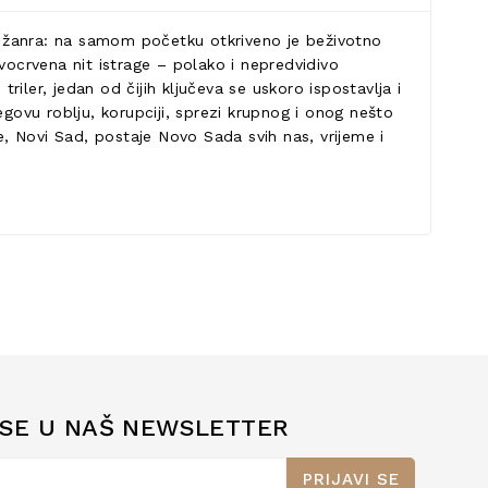
a žanra: na samom početku otkriveno je beživotno
ocrvena nit istrage – polako i nepredvidivo
riler, jedan od čijih ključeva se uskoro ispostavlja i
egovu roblju, korupciji, sprezi krupnog i onog nešto
e, Novi Sad, postaje Novo Sada svih nas, vrijeme i
 SE U NAŠ NEWSLETTER
PRIJAVI SE