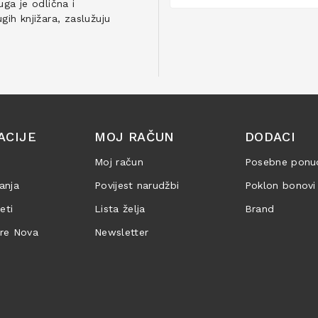
ga je odlična i
ih knjižara, zaslužuju
ACIJE
MOJ RAČUN
DODACI
Moj račun
Posebne ponu
anja
Povijest narudžbi
Poklon bonovi
jeti
Lista želja
Brand
are Nova
Newsletter