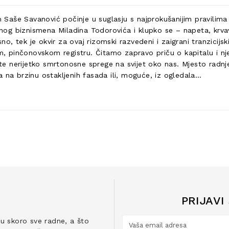
Saše Savanović počinje u suglasju s najprokušanijim pravilim
og biznismena Miladina Todorovića i klupko se – napeta, krvav
tek je okvir za ovaj rizomski razvedeni i zaigrani tranzicijski t
om, pinčonovskom registru. Čitamo zapravo priču o kapitalu i nj
u te nerijetko smrtonosne sprege na svijet oko nas. Mjesto radnj
 na brzinu ostakljenih fasada ili, moguće, iz ogledala…
PRIJAVI
ju skoro sve radne, a što