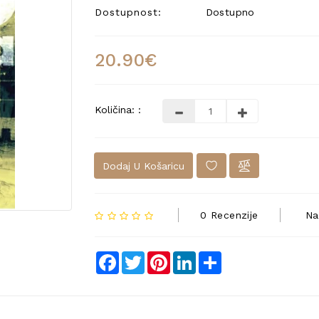
Dostupnost:
Dostupno
20.90€
Količina: :
Dodaj U Košaricu
0 Recenzije
Na
Facebook
Twitter
Pinterest
LinkedIn
Share