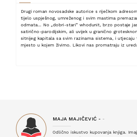
Drugi roman novosadske autorice s riječkom adresom 
tijelo uspješnog, umreženog i svim mastima premazan
odmata… No „dobri-stari” whodunit, brzo postaje jasno, 
satirično-parodijskim, ali uvijek u granično groteskn
sitnijeg kapitala sa svim razinama sistema, i utjecaj
mjesto u kojem živimo. Likovi nas promatraju iz ureda
MAJA MAJIČEVIĆ -
-
ku
Odlično iskustvo kupovanja knjiga. Ima