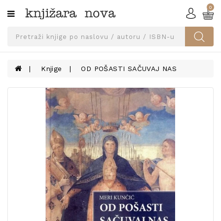
0
Kategorije
SVEUČILIŠNA
IZDANJA
UDŽBENICI
Knjige
OD POŠASTI SAČUVAJ NAS
KNJIGE
PRIBOR
I
OPREMA
NARUČI
UDŽBENIKE!
BLOG
KONTAKT