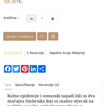
19.91€
Količina: :
Dodaj U Košaricu
0 Recenzije
Napišite Svoje Mišljenje
Facebook
Twitter
Pinterest
LinkedIn
Share
Opis
Specifikacije
Recenzije (0)
Kužne epidemije i osmanski napadi bili su dva
značajna čimbenika koji su snažno utjecali na