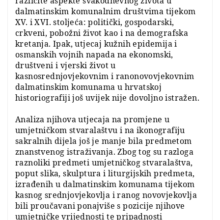
različite aspekte svakodnevnog života u
dalmatinskim komunalnim društvima tijekom
XV. i XVI. stoljeća: politički, gospodarski,
crkveni, pobožni život kao i na demografska
kretanja. Ipak, utjecaj kužnih epidemija i
osmanskih vojnih napada na ekonomski,
društveni i vjerski život u
kasnosrednjovjekovnim i ranonovovjekovnim
dalmatinskim komunama u hrvatskoj
historiografiji još uvijek nije dovoljno istražen.
Analiza njihova utjecaja na promjene u
umjetničkom stvaralaštvu i na ikonografiju
sakralnih dijela još je manje bila predmetom
znanstvenog istraživanja. Zbog tog su razloga
raznoliki predmeti umjetničkog stvaralaštva,
poput slika, skulptura i liturgijskih predmeta,
izrađenih u dalmatinskim komunama tijekom
kasnog srednjovjekovlja i ranog novovjekovlja
bili proučavani ponajviše s pozicije njihove
umjetničke vrijednosti te pripadnosti