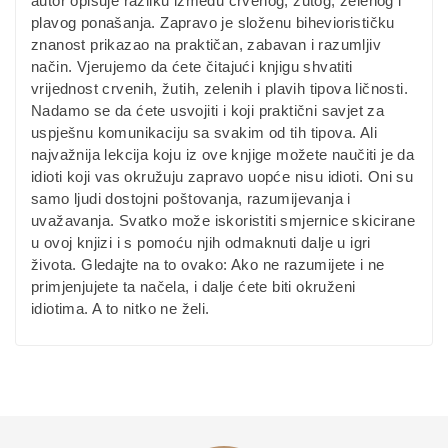
autor opisuje razliku između crvenog, žutog, zelenog i
plavog ponašanja. Zapravo je složenu biheviorističku
znanost prikazao na praktičan, zabavan i razumljiv
način. Vjerujemo da ćete čitajući knjigu shvatiti
vrijednost crvenih, žutih, zelenih i plavih tipova ličnosti.
Nadamo se da ćete usvojiti i koji praktični savjet za
uspješnu komunikaciju sa svakim od tih tipova. Ali
najvažnija lekcija koju iz ove knjige možete naučiti je da
idioti koji vas okružuju zapravo uopće nisu idioti. Oni su
samo ljudi dostojni poštovanja, razumijevanja i
uvažavanja. Svatko može iskoristiti smjernice skicirane
u ovoj knjizi i s pomoću njih odmaknuti dalje u igri
života. Gledajte na to ovako: Ako ne razumijete i ne
primjenjujete ta načela, i dalje ćete biti okruženi
idiotima. A to nitko ne želi.