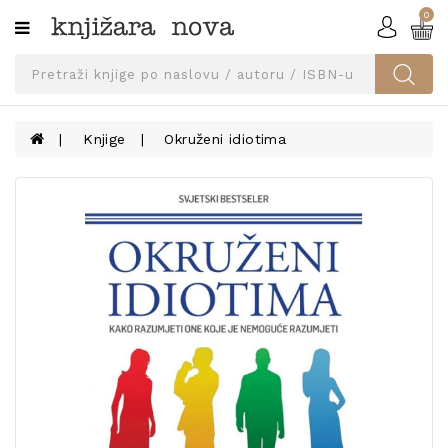
0
Kategorije
SVEUČILIŠNA
IZDANJA
UDŽBENICI
Knjige
Okruženi idiotima
KNJIGE
PRIBOR
I
OPREMA
NARUČI
UDŽBENIKE!
BLOG
KONTAKT