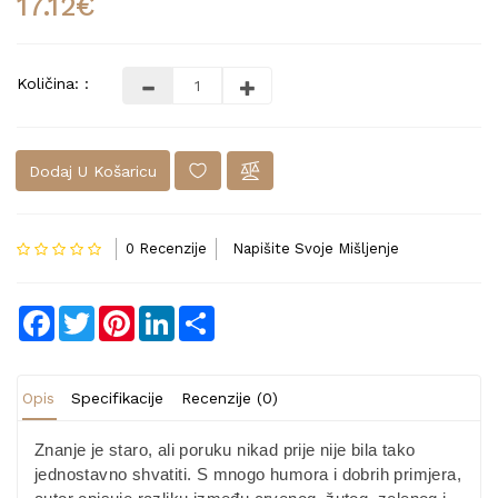
17.12€
Količina: :
Dodaj U Košaricu
0 Recenzije
Napišite Svoje Mišljenje
Facebook
Twitter
Pinterest
LinkedIn
Share
Opis
Specifikacije
Recenzije (0)
Znanje je staro, ali poruku nikad prije nije bila tako
jednostavno shvatiti. S mnogo humora i dobrih primjera,