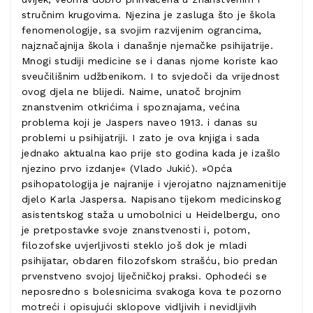
stručnim krugovima. Njezina je zasluga što je škola
fenomenologije, sa svojim razvijenim ograncima,
najznačajnija škola i današnje njemačke psihijatrije.
Mnogi studiji medicine se i danas njome koriste kao
sveučilišnim udžbenikom. I to svjedoči da vrijednost
ovog djela ne blijedi. Naime, unatoč brojnim
znanstvenim otkrićima i spoznajama, većina
problema koji je Jaspers naveo 1913. i danas su
problemi u psihijatriji. I zato je ova knjiga i sada
jednako aktualna kao prije sto godina kada je izašlo
njezino prvo izdanje« (Vlado Jukić). »Opća
psihopatologija je najranije i vjerojatno najznamenitije
djelo Karla Jaspersa. Napisano tijekom medicinskog
asistentskog staža u umobolnici u Heidelbergu, ono
je pretpostavke svoje znanstvenosti i, potom,
filozofske uvjerljivosti steklo još dok je mladi
psihijatar, obdaren filozofskom strašću, bio predan
prvenstveno svojoj liječničkoj praksi. Ophodeći se
neposredno s bolesnicima svakoga kova te pozorno
motreći i opisujući sklopove vidljivih i nevidljivih