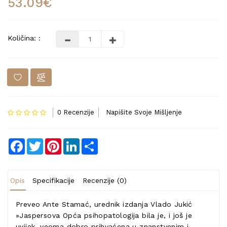
53.09€
Količina: :
0 Recenzije
Napišite Svoje Mišljenje
Facebook
Twitter
Pinterest
LinkedIn
Share
Opis
Specifikacije
Recenzije (0)
Preveo Ante Stamać, urednik izdanja Vlado Jukić
»Jaspersova Opća psihopatologija bila je, i još je
uvijek, veoma dobro prihvaćena u znanstvenim i