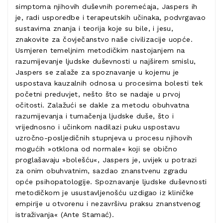
simptoma njihovih duševnih poremećaja, Jaspers ih
je, radi usporedbe i terapeutskih učinaka, podvrgavao
sustavima znanja i teorija koje su bile, i jesu,
znakovite za čovječanstvo naše civilizacije uopće.
Usmjeren temeljnim metodičkim nastojanjem na
razumijevanje ljudske duševnosti u najširem smislu,
Jaspers se zalaže za spoznavanje u kojemu je
uspostava kauzalnih odnosa u procesima bolesti tek
početni preduvjet, nešto što se nadaje u prvoj
očitosti. Zalažući se dakle za metodu obuhvatna
razumijevanja i tumačenja ljudske duše, što i
vrijednosno i učinkom nadilazi puku uspostavu
uzročno-posljedičnih stupnjeva u procesu njihovih
mogućih »otklona od normale« koji se obično
proglašavaju »bolešću«, Jaspers je, uvijek u potrazi
za onim obuhvatnim, sazdao znanstvenu zgradu
opće psihopatologije. Spoznavanje ljudske duševnosti
metodičkom je usustavljenošću uzdigao iz kliničke
empirije u otvorenu i nezavršivu praksu znanstvenog
istraživanja« (Ante Stamać).