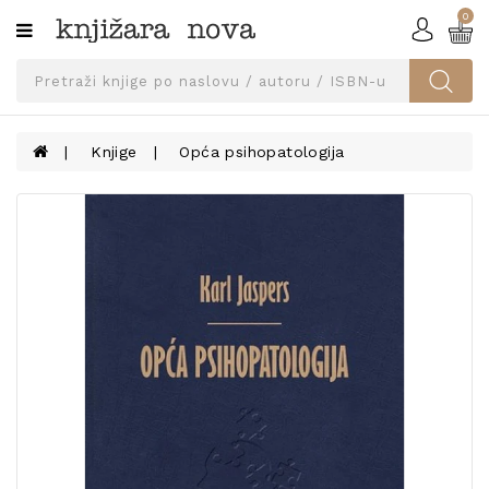
0
Kategorije
SVEUČILIŠNA
IZDANJA
UDŽBENICI
Knjige
Opća psihopatologija
KNJIGE
PRIBOR
I
OPREMA
NARUČI
UDŽBENIKE!
BLOG
KONTAKT