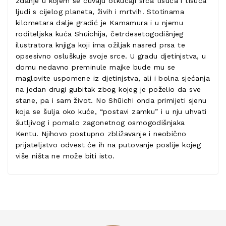
zdanje u kojem se čuvaju otkucaji srca tisuća i tisuća
ljudi s cijelog planeta, živih i mrtvih. Stotinama
kilometara dalje gradić je Kamamura i u njemu
roditeljska kuća Shūichija, četrdesetogodišnjeg
ilustratora knjiga koji ima ožiljak nasred prsa te
opsesivno osluškuje svoje srce. U gradu djetinjstva, u
domu nedavno preminule majke bude mu se
maglovite uspomene iz djetinjstva, ali i bolna sjećanja
na jedan drugi gubitak zbog kojeg je poželio da sve
stane, pa i sam život. No Shūichi onda primijeti sjenu
koja se šulja oko kuće, “postavi zamku” i u nju uhvati
šutljivog i pomalo zagonetnog osmogodišnjaka
Kentu. Njihovo postupno zbližavanje i neobično
prijateljstvo odvest će ih na putovanje poslije kojeg
više ništa ne može biti isto.