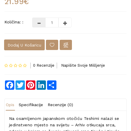
21.99€
Količina: :
Dodaj U Košaricu
0 Recenzije
Napišite Svoje Mišljenje
Facebook
Twitter
Pinterest
LinkedIn
Share
Opis
Specifikacije
Recenzije (0)
Na osamljenom japanskom otočiću Teshimi nalazi se
jedinstveno mjesto na svijetu – Arhiv otkucaja srca,