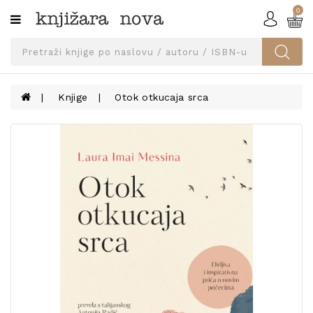
0
Kategorije
SVEUČILIŠNA
IZDANJA
UDŽBENICI
Knjige
Otok otkucaja srca
KNJIGE
PRIBOR
I
OPREMA
NARUČI
UDŽBENIKE!
BLOG
KONTAKT