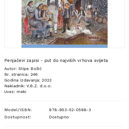
POSEBNA
PONUDA
Penjačevi zapisi - put do najviših vrhova svijeta
Autor: Stipe Božić
Br. stranica: 246
Godina izdavanja: 2023
Nakladnik: V.B.Z. d.o.o.
Uvez: meki
Model/ISBN:
978-953-52-0588-3
Dostupnost:
Dostupno