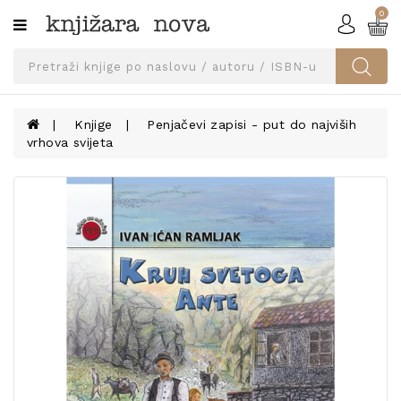
0
Kategorije
SVEUČILIŠNA
IZDANJA
UDŽBENICI
Knjige
Penjačevi zapisi - put do najviših
vrhova svijeta
KNJIGE
PRIBOR
I
OPREMA
NARUČI
UDŽBENIKE!
BLOG
KONTAKT