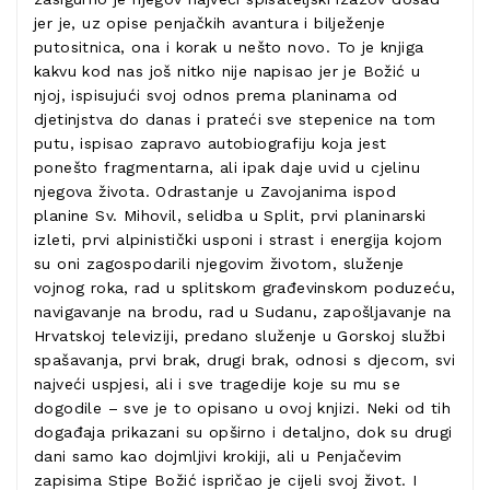
jer je, uz opise penjačkih avantura i bilježenje
putositnica, ona i korak u nešto novo. To je knjiga
kakvu kod nas još nitko nije napisao jer je Božić u
njoj, ispisujući svoj odnos prema planinama od
djetinjstva do danas i prateći sve stepenice na tom
putu, ispisao zapravo autobiografiju koja jest
ponešto fragmentarna, ali ipak daje uvid u cjelinu
njegova života. Odrastanje u Zavojanima ispod
planine Sv. Mihovil, selidba u Split, prvi planinarski
izleti, prvi alpinistički usponi i strast i energija kojom
su oni zagospodarili njegovim životom, služenje
vojnog roka, rad u splitskom građevinskom poduzeću,
navigavanje na brodu, rad u Sudanu, zapošljavanje na
Hrvatskoj televiziji, predano služenje u Gorskoj službi
spašavanja, prvi brak, drugi brak, odnosi s djecom, svi
najveći uspjesi, ali i sve tragedije koje su mu se
dogodile – sve je to opisano u ovoj knjizi. Neki od tih
događaja prikazani su opširno i detaljno, dok su drugi
dani samo kao dojmljivi krokiji, ali u Penjačevim
zapisima Stipe Božić ispričao je cijeli svoj život. I