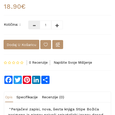
18.90€
Količina: :
Dodaj U Košaricu
0 Recenzije
Napišite Svoje Mišljenje
Facebook
Twitter
Pinterest
LinkedIn
Share
Opis
Specifikacije
Recenzije (0)
"Penjačevi zapisi, nova, šesta knjiga Stipe Božića
zasigurno je njegov najveći spisateljski izazov dosad