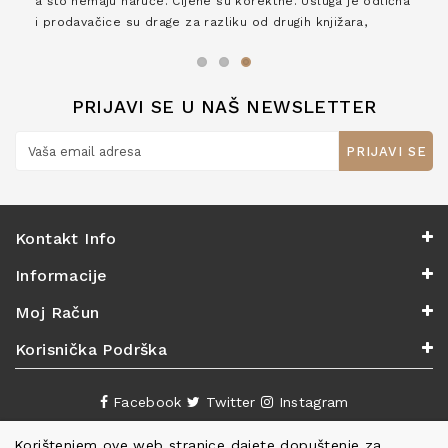
a što nemaju naruče. Cijene su korektne. Usluga je odlična
i prodavačice su drage za razliku od drugih knjižara,
zaslužuju 6*!
PRIJAVI SE U NAŠ NEWSLETTER
PRIJAVI SE
Kontakt Info
Informacije
Moj Račun
Korisnička Podrška
Facebook
Twitter
Instagram
Korištenjem ove web stranice dajete dopuštenje za