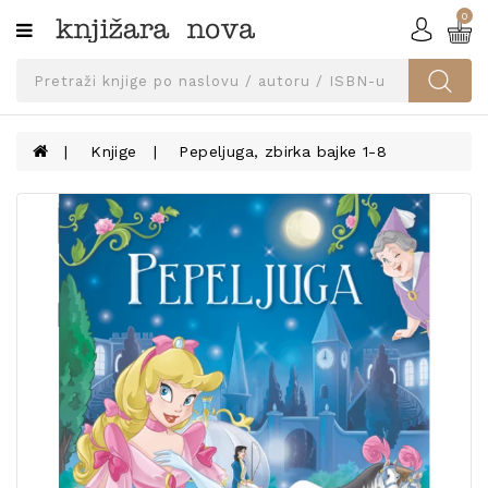
0
Kategorije
SVEUČILIŠNA
IZDANJA
UDŽBENICI
Knjige
Pepeljuga, zbirka bajke 1-8
KNJIGE
PRIBOR
I
OPREMA
NARUČI
UDŽBENIKE!
BLOG
KONTAKT