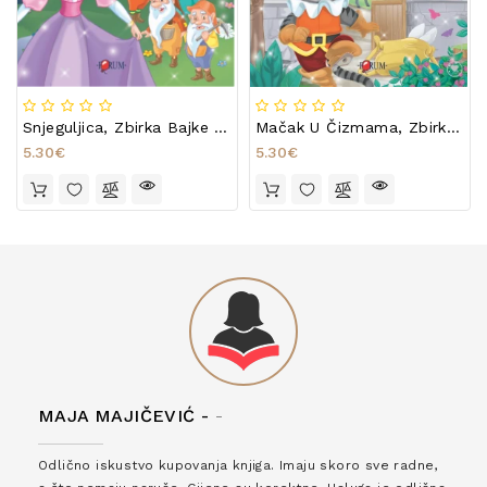
Snjeguljica, Zbirka Bajke 1-8
Mačak U Čizmama, Zbirka Bajke 1-8
5.30€
5.30€
MAJA MAJIČEVIĆ -
-
Odlično iskustvo kupovanja knjiga. Imaju skoro sve radne,