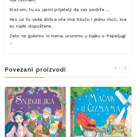
Srećom, tu su vjerni prijatelji da vas podrže …
Ako uz to vaša dobra vila ima tisuću i jednu moć, sve
su nade dopuštene.
Zato ne gubimo ni trena, uronimo u bajku o Pepeljugi
…
Povezani proizvodi