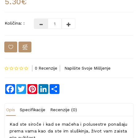
5.30€
Količina: :
0 Recenzije
Napišite Svoje Mišljenje
Facebook
Twitter
Pinterest
LinkedIn
Share
Opis
Specifikacije
Recenzije (0)
Kad ste siroče i kad se maćeha i polusestre ponašaju
prema vama kao da ste im sluškinja, život vam zaista
nije ružičast.