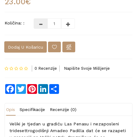
23.00€
Količina: :
Dodaj U Košaricu
0 Recenzije
Napišite Svoje Mišljenje
Facebook
Twitter
Pinterest
LinkedIn
Share
Opis
Specifikacije
Recenzije (0)
Veliki je tjedan u gradiću Las Penasu i nezaposleni
tridesettrogodišnji Amadeo Padilla dat će se razapeti