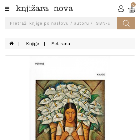
0
Kategorije
SVEUČILIŠNA
IZDANJA
UDŽBENICI
Knjige
Pet rana
KNJIGE
PRIBOR
I
OPREMA
NARUČI
UDŽBENIKE!
BLOG
KONTAKT