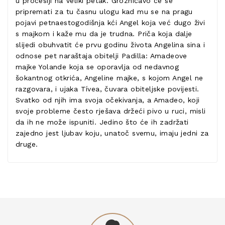
u procesiji na Veliki petak. Grozničavo će se
pripremati za tu časnu ulogu kad mu se na pragu
pojavi petnaestogodišnja kći Angel koja već dugo živi
s majkom i kaže mu da je trudna. Priča koja dalje
slijedi obuhvatit će prvu godinu života Angelina sina i
odnose pet naraštaja obitelji Padilla: Amadeove
majke Yolande koja se oporavlja od nedavnog
šokantnog otkrića, Angeline majke, s kojom Angel ne
razgovara, i ujaka Tívea, čuvara obiteljske povijesti.
Svatko od njih ima svoja očekivanja, a Amadeo, koji
svoje probleme često rješava držeći pivo u ruci, misli
da ih ne može ispuniti. Jedino što će ih zadržati
zajedno jest ljubav koju, unatoč svemu, imaju jedni za
druge.