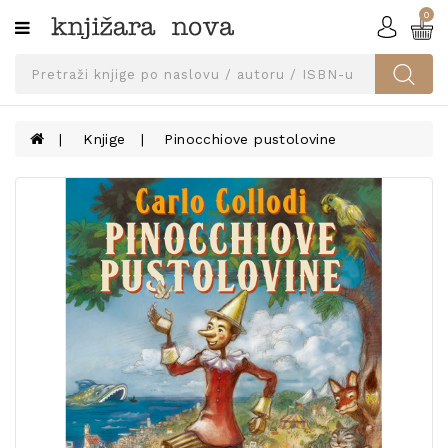
0
Kategorije
SVEUČILIŠNA
IZDANJA
UDŽBENICI
Knjige
Pinocchiove pustolovine
KNJIGE
PRIBOR
I
OPREMA
NARUČI
UDŽBENIKE!
BLOG
KONTAKT