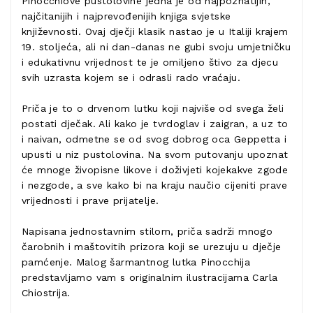
Pinocchiove pustolovine jedna je od najpoznatijih,
najčitanijih i najprevođenijih knjiga svjetske
književnosti. Ovaj dječji klasik nastao je u Italiji krajem
19. stoljeća, ali ni dan-danas ne gubi svoju umjetničku
i edukativnu vrijednost te je omiljeno štivo za djecu
svih uzrasta kojem se i odrasli rado vraćaju.
Priča je to o drvenom lutku koji najviše od svega želi
postati dječak. Ali kako je tvrdoglav i zaigran, a uz to
i naivan, odmetne se od svog dobrog oca Geppetta i
upusti u niz pustolovina. Na svom putovanju upoznat
će mnoge živopisne likove i doživjeti kojekakve zgode
i nezgode, a sve kako bi na kraju naučio cijeniti prave
vrijednosti i prave prijatelje.
Napisana jednostavnim stilom, priča sadrži mnogo
čarobnih i maštovitih prizora koji se urezuju u dječje
pamćenje. Malog šarmantnog lutka Pinocchija
predstavljamo vam s originalnim ilustracijama Carla
Chiostrija.