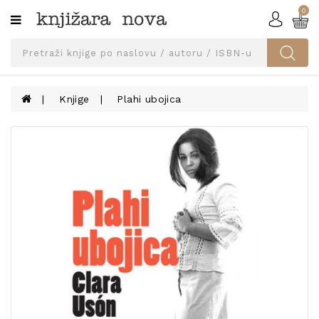
0
Kategorije
SVEUČILIŠNA
IZDANJA
UDŽBENICI
Knjige
Plahi ubojica
KNJIGE
PRIBOR
I
OPREMA
NARUČI
UDŽBENIKE!
BLOG
KONTAKT