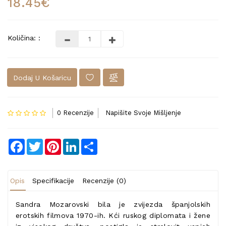
18.45€
Količina: :
Dodaj U Košaricu
0 Recenzije
Napišite Svoje Mišljenje
Facebook
Twitter
Pinterest
LinkedIn
Share
Opis
Specifikacije
Recenzije (0)
Sandra Mozarovski bila je zvijezda španjolskih
erotskih filmova 1970-ih. Kći ruskog diplomata i žene