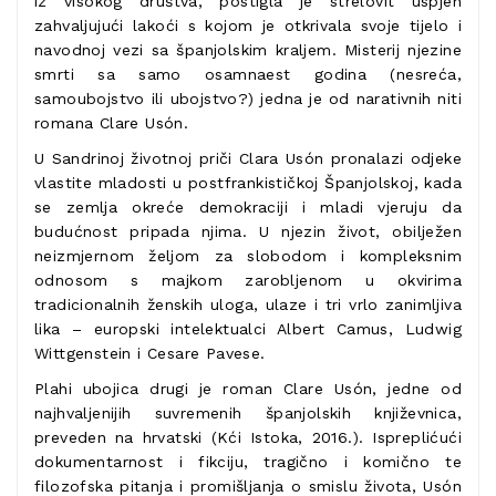
iz visokog društva, postigla je strelovit uspjeh
zahvaljujući lakoći s kojom je otkrivala svoje tijelo i
navodnoj vezi sa španjolskim kraljem. Misterij njezine
smrti sa samo osamnaest godina (nesreća,
samoubojstvo ili ubojstvo?) jedna je od narativnih niti
romana Clare Usón.
U Sandrinoj životnoj priči Clara Usón pronalazi odjeke
vlastite mladosti u postfrankističkoj Španjolskoj, kada
se zemlja okreće demokraciji i mladi vjeruju da
budućnost pripada njima. U njezin život, obilježen
neizmjernom željom za slobodom i kompleksnim
odnosom s majkom zarobljenom u okvirima
tradicionalnih ženskih uloga, ulaze i tri vrlo zanimljiva
lika – europski intelektualci Albert Camus, Ludwig
Wittgenstein i Cesare Pavese.
Plahi ubojica drugi je roman Clare Usón, jedne od
najhvaljenijih suvremenih španjolskih književnica,
preveden na hrvatski (Kći Istoka, 2016.). Ispreplićući
dokumentarnost i fikciju, tragično i komično te
filozofska pitanja i promišljanja o smislu života, Usón