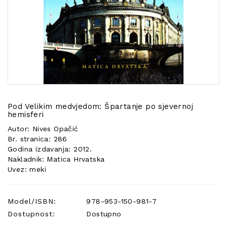
POSEBNA
PONUDA
Pod Velikim medvjedom: Špartanje po sjevernoj
hemisferi
Autor: Nives Opačić
Br. stranica: 286
Godina izdavanja: 2012.
Nakladnik: Matica Hrvatska
Uvez: meki
Model/ISBN:
978-953-150-981-7
Dostupnost:
Dostupno