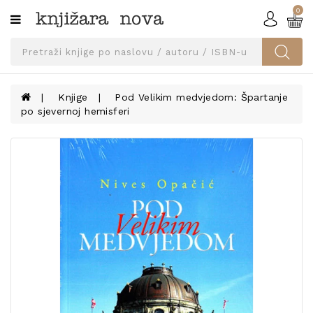
0
Kategorije
SVEUČILIŠNA
IZDANJA
UDŽBENICI
Knjige
Pod Velikim medvjedom: Špartanje
po sjevernoj hemisferi
KNJIGE
PRIBOR
I
OPREMA
NARUČI
UDŽBENIKE!
BLOG
KONTAKT