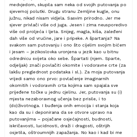
medvjedom, skupila sam neka od svojih putovanja po
sjevernoj polutki. Drugu stranu Zemljine kugle, onu
južnu, nikad nisam vidjela. Sasvim prirodno. Jer me
sjever privlači više od juga. Jesen i zima neusporedivo
više od proljeća i ljeta. Snijeg, magla, kiša, zaleđeni
dah više od vrućine, jare i pripeke. A špartanja? Na
svakom sam putovanju i ono što cijelim svojim bićem
i jesam – jezikoslovka uronjena u jezik kao u bitnu
odrednicu svijeta oko sebe. Špartati (njem. Sparte,
odjeljak) znači povlačiti okomite i vodoravne crte (za
lakšu preglednost podataka i sl.). Za moja putovanja
vrijedi samo ono prvo: povlačenje imaginarnih
okomitih i vodoravnih crta kojima sam spajala sve
prijeđene točke u jednu cjelinu. Jer, putovanja su (i)
mjesta nezaboravnog učenja bez prisile, i to
(do)životnoga. I buđenja onih emocija i stanja koja
kao da su i deponirana da se otvore upravo na
putovanjima – pojačane osjećajnosti, budnosti,
iskričavosti, lucidnosti, draži i dragosti, oštrijih
osjetila, oštroumnijih zapažanja. No kao i kad bi me