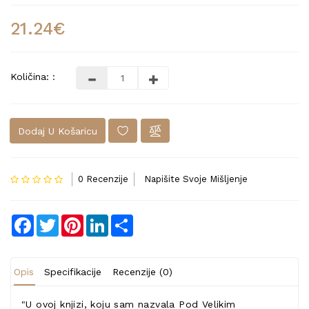
21.24€
Količina: :
Dodaj U Košaricu
0 Recenzije
Napišite Svoje Mišljenje
Facebook
Twitter
Pinterest
LinkedIn
Share
Opis
Specifikacije
Recenzije (0)
"U ovoj knjizi, koju sam nazvala Pod Velikim