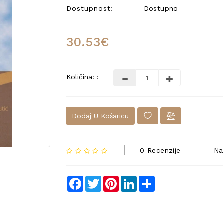
Dostupnost:
Dostupno
30.53€
Količina: :
Dodaj U Košaricu
0 Recenzije
Na
Facebook
Twitter
Pinterest
LinkedIn
Share