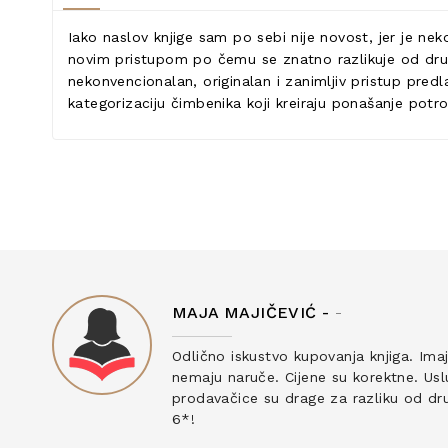
Iako naslov knjige sam po sebi nije novost, jer je ne
novim pristupom po čemu se znatno razlikuje od drugih.
nekonvencionalan, originalan i zanimljiv pristup predl
kategorizaciju čimbenika koji kreiraju ponašanje pot
MAJA MAJIČEVIĆ -
-
ku
Odlično iskustvo kupovanja knjiga. Ima
nemaju naruče. Cijene su korektne. Uslu
prodavačice su drage za razliku od drug
6*!