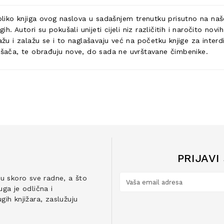
koliko knjiga ovog naslova u sadašnjem trenutku prisutno na naš
 Autori su pokušali unijeti cijeli niz različitih i naročito no
ažu i zalažu se i to naglašavaju već na početku knjige za interdi
rošača, te obrađuju nove, do sada ne uvrštavane čimbenike.
PRIJAVI
ju skoro sve radne, a što
ga je odlična i
ih knjižara, zaslužuju