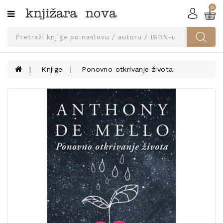
0
Kategorije
SVEUČILIŠNA
IZDANJA
UDŽBENICI
Knjige
Ponovno otkrivanje života
KNJIGE
PRIBOR
I
OPREMA
NARUČI
UDŽBENIKE!
BLOG
KONTAKT