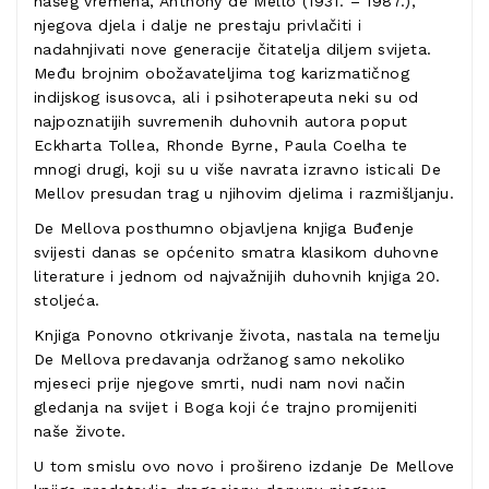
našeg vremena, Anthony de Mello (1931. – 1987.),
njegova djela i dalje ne prestaju privlačiti i
nadahnjivati nove generacije čitatelja diljem svijeta.
Među brojnim obožavateljima tog karizmatičnog
indijskog isusovca, ali i psihoterapeuta neki su od
najpoznatijih suvremenih duhovnih autora poput
Eckharta Tollea, Rhonde Byrne, Paula Coelha te
mnogi drugi, koji su u više navrata izravno isticali De
Mellov presudan trag u njihovim djelima i razmišljanju.
De Mellova posthumno objavljena knjiga Buđenje
svijesti danas se općenito smatra klasikom duhovne
literature i jednom od najvažnijih duhovnih knjiga 20.
stoljeća.
Knjiga Ponovno otkrivanje života, nastala na temelju
De Mellova predavanja održanog samo nekoliko
mjeseci prije njegove smrti, nudi nam novi način
gledanja na svijet i Boga koji će trajno promijeniti
naše živote.
U tom smislu ovo novo i prošireno izdanje De Mellove