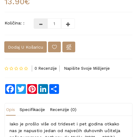
13.90€
Količina: :
Dodaj U Košaricu
0 Recenzije
Napišite Svoje Mišljenje
Facebook
Twitter
Pinterest
LinkedIn
Share
Opis
Specifikacije
Recenzije (0)
Iako je prošlo više od trideset i pet godina otkako
nas je napustio jedan od najvećih duhovnih učitelja