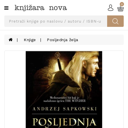
0
Kategorije
SVEUČILIŠNA
IZDANJA
UDŽBENICI
Knjige
Posljednja želja
KNJIGE
PRIBOR
I
OPREMA
NARUČI
UDŽBENIKE!
BLOG
KONTAKT