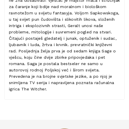
ne zna dosađivati! Vještac je majstor mača i stručnjak
za čaranje koji bdije nad moralnom i biološkom
ravnotežom u svijetu fantasyja. Voljom Sapkowskoga,
u taj svijet pun čudovišta i slikovitih likova, složenih
intriga i eksplozivnih strasti, Geralt unosi naše
probleme, mitologije i suvremeni pogled na stvari.
Čitajući postaješ gledatelj i junak, optuženik i sudac,
ljubavnik i luda, žrtva i krvnik. prevratnički književni
rad. Posljednja želja prva je od sedam knjiga Sage o
vješcu, koju čine dvije zbirke pripovjedaka i pet
romana. Saga je postala bestseler ne samo u
autorovoj rodnoj Poljskoj već i širom svijeta.
Prevedena je na brojne svjetske jezike, a po njoj je
snimljena TV serija i napravljena poznata računalna
igrica The Witcher.