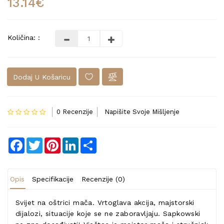
13.14€
Količina: :
Dodaj U Košaricu
0 Recenzije
Napišite Svoje Mišljenje
Facebook
Twitter
Pinterest
LinkedIn
Share
Opis
Specifikacije
Recenzije (0)
Svijet na oštrici mača. Vrtoglava akcija, majstorski
dijalozi, situacije koje se ne zaboravljaju. Sapkowski