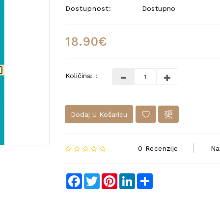
Dostupnost:
Dostupno
18.90€
Količina: :
Dodaj U Košaricu
0 Recenzije
Na
Facebook
Twitter
Pinterest
LinkedIn
Share