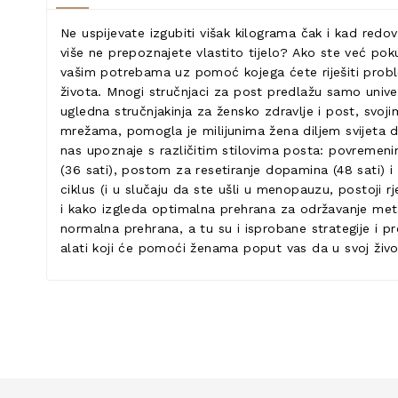
Ne uspijevate izgubiti višak kilograma čak i kad red
više ne prepoznajete vlastito tijelo? Ako ste već pok
vašim potrebama uz pomoć kojega ćete riješiti prob
života. Mnogi stručnjaci za post predlažu samo unive
ugledna stručnjakinja za žensko zdravlje i post, sv
mrežama, pomogla je milijunima žena diljem svijeta d
nas upoznaje s različitim stilovima posta: povremenim 
(36 sati), postom za resetiranje dopamina (48 sati) 
ciklus (i u slučaju da ste ušli u menopauzu, postoji r
i kako izgleda optimalna prehrana za održavanje meta
normalna prehrana, a tu su i isprobane strategije i p
alati koji će pomoći ženama poput vas da u svoj živ