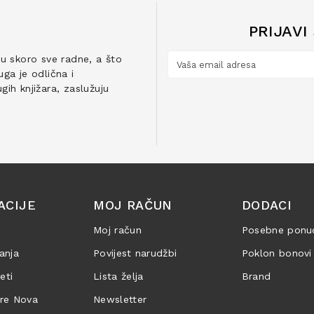
PRIJAVI
ju skoro sve radne, a što
ga je odlična i
ih knjižara, zaslužuju
ACIJE
MOJ RAČUN
DODACI
Moj račun
Posebne ponu
anja
Povijest narudžbi
Poklon bonovi
jeti
Lista želja
Brand
are Nova
Newsletter