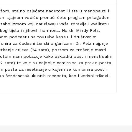
ežom, stalno osjećate nadutost ili ste u menopauzi i
u ovom sjajnom vodiču pronaći ćete program prilagođen
bolizmom koji narušavaju vaše zdravlje i kvalitetu
og tijela i njihovih hormona. No dr. Mindy Pelz,
arnom podcastu na YouTube kanalu i društvenim
nira za čudesni ženski organizam. Dr. Pelz najprije
etiranje crijeva (24 sata), postom za trošenje masti
 Potom nam pokazuje kako uskladiti post i menstrualni
 72 sata) te koje su najbolje namirnice za prekid posta
m posta za resetiranje u kojem se kombinira post i
a šezdesetak ukusnih recepata, kao i korisni trikovi i