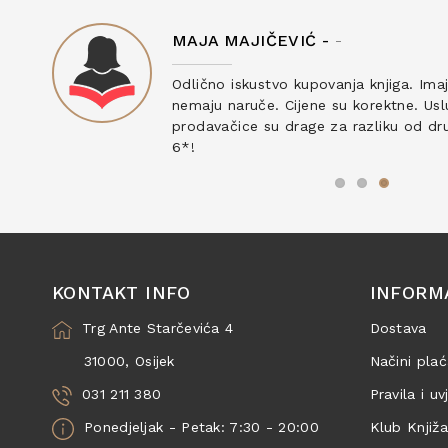
MAJA MAJIČEVIĆ -
-
ku
Odlično iskustvo kupovanja knjiga. Ima
nemaju naruče. Cijene su korektne. Uslu
prodavačice su drage za razliku od drug
6*!
KONTAKT INFO
INFORM
Trg Ante Starčevića 4
Dostava
31000, Osijek
Načini plać
031 211 380
Pravila i uv
Ponedjeljak - Petak: 7:30 - 20:00
Klub Knjiž