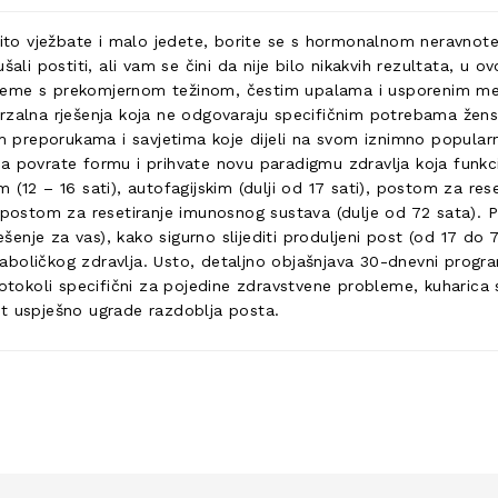
ovito vježbate i malo jedete, borite se s hormonalnom neravnot
ušali postiti, ali vam se čini da nije bilo nikakvih rezultata, 
leme s prekomjernom težinom, čestim upalama i usporenim meta
rzalna rješenja koja ne odgovaraju specifičnim potrebama žensk
ojim preporukama i savjetima koje dijeli na svom iznimno popul
a povrate formu i prihvate novu paradigmu zdravlja koja funkcio
(12 – 16 sati), autofagijskim (dulji od 17 sati), postom za res
i postom za resetiranje imunosnog sustava (dulje od 72 sata).
ješenje za vas), kako sigurno slijediti produljeni post (od 17 do
boličkog zdravlja. Usto, detaljno objašnjava 30-dnevni progra
rotokoli specifični za pojedine zdravstvene probleme, kuharica s
ot uspješno ugrade razdoblja posta.