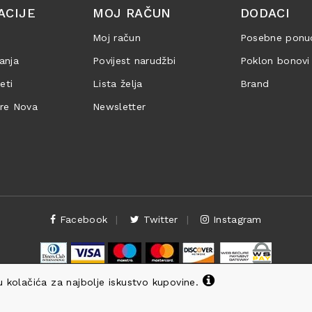
ACIJE
MOJ RAČUN
DODACI
Moj račun
Posebne ponu
anja
Povijest narudžbi
Poklon bonovi
jeti
Lista želja
Brand
are Nova
Newsletter
Facebook
Twitter
Instagram
 kolačića za najbolje iskustvo kupovine.
Copyright ©
Knjižara Nova
. Sva prava pridržana.