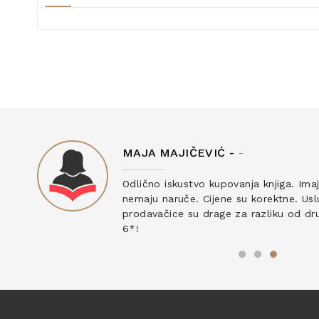
MAJA MAJIČEVIĆ -
-
ku
Odlično iskustvo kupovanja knjiga. Ima
nemaju naruče. Cijene su korektne. Uslu
prodavačice su drage za razliku od drug
6*!