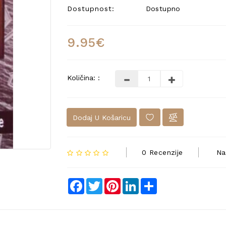
Dostupnost:
Dostupno
9.95€
Količina: :
Dodaj U Košaricu
0 Recenzije
Na
Facebook
Twitter
Pinterest
LinkedIn
Share