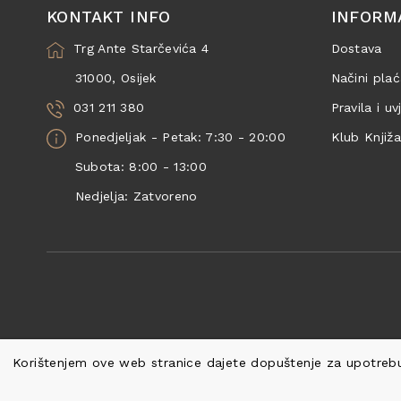
KONTAKT INFO
INFORM
Trg Ante Starčevića 4
Dostava
31000, Osijek
Načini plać
031 211 380
Pravila i uv
Ponedjeljak - Petak: 7:30 - 20:00
Klub Knjiž
Subota: 8:00 - 13:00
Nedjelja: Zatvoreno
Korištenjem ove web stranice dajete dopuštenje za upotrebu