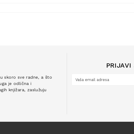
PRIJAVI
ju skoro sve radne, a što
ga je odlična i
ih knjižara, zaslužuju