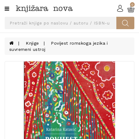
0
Kategorije
SVEUČILIŠNA
IZDANJA
UDŽBENICI
Knjige
Povijest romskoga jezika i
suvremeni ustroj
KNJIGE
PRIBOR
I
OPREMA
NARUČI
UDŽBENIKE!
BLOG
KONTAKT