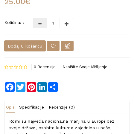
25.00€
Količina: :
Dodaj U Košaricu
0 Recenzije
Napišite Svoje Mišljenje
Facebook
Twitter
Pinterest
LinkedIn
Share
Opis
Specifikacije
Recenzije (0)
Romi su najveća nacionalna manjina u Europi bez
svoje države, osobita kulturna zajednica u našoj