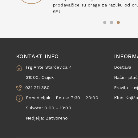
prodavačice su drage za razliku od drug
6*!
KONTAKT INFO
INFORM
Trg Ante Starčevića 4
Dostava
31000, Osijek
Načini plać
031 211 380
Pravila i uv
Ponedjeljak - Petak: 7:30 - 20:00
Klub Knjiž
Subota: 8:00 - 13:00
Nedjelja: Zatvoreno