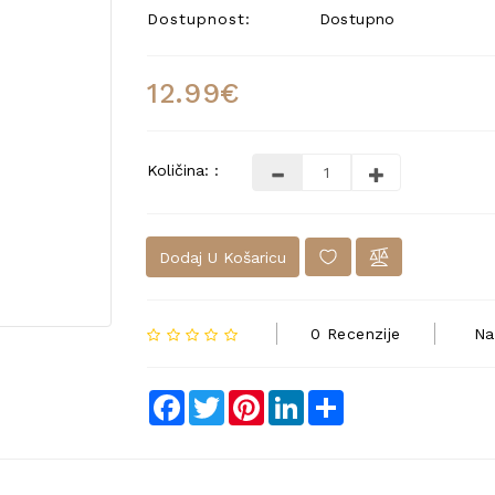
Dostupnost:
Dostupno
12.99€
Količina: :
Dodaj U Košaricu
0 Recenzije
Na
Facebook
Twitter
Pinterest
LinkedIn
Share