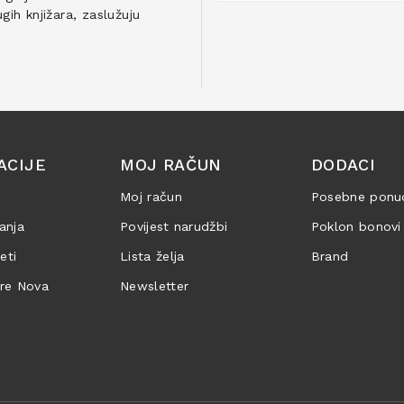
ih knjižara, zaslužuju
ACIJE
MOJ RAČUN
DODACI
Moj račun
Posebne ponu
anja
Povijest narudžbi
Poklon bonovi
jeti
Lista želja
Brand
are Nova
Newsletter