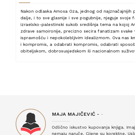
Nakon odlaska Amosa Oza, jednog od najznačajnijih pi
dalje, i to sve glasnije i sve pogubnije, njeguje svoje 
izraelsko-palestinski sukob središnja tema na kojoj A
zdrave samoironije, precizno secira fanatizam svake
ispravnošću i nepokolebljivim idealizmom. Ova nas knj
i kompromis, a odabrati kompromis, odabrati sposobnos
obiteljskom, dobrosusjedskom ili nacionalnom suživo
MAJA MAJIČEVIĆ -
-
ku
Odlično iskustvo kupovanja knjiga. Ima
nemaju naruče. Cijene su korektne. Uslu