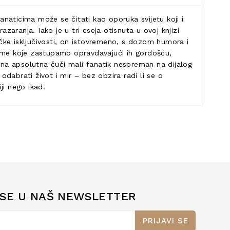
naticima može se čitati kao oporuka svijetu koji i
azaranja. Iako je u tri eseja otisnuta u ovoj knjizi
ičke isključivosti, on istovremeno, s dozom humora i
izme koje zastupamo opravdavajući ih gordošću,
tina apsolutna čuči mali fanatik nespreman na dijalog
dabrati život i mir – bez obzira radi li se o
i nego ikad.
 SE U NAŠ NEWSLETTER
PRIJAVI SE