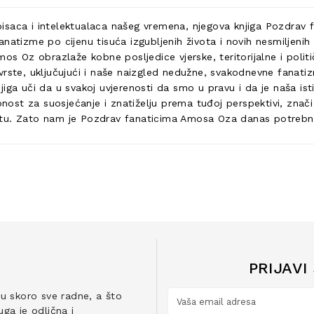
saca i intelektualaca našeg vremena, njegova knjiga Pozdrav fa
fanatizme po cijenu tisuća izgubljenih života i novih nesmiljenih r
mos Oz obrazlaže kobne posljedice vjerske, teritorijalne i polit
 vrste, uključujući i naše naizgled nedužne, svakodnevne fanat
iga uči da u svakoj uvjerenosti da smo u pravu i da je naša is
t za suosjećanje i znatiželju prema tuđoj perspektivi, znači o
tu. Zato nam je Pozdrav fanaticima Amosa Oza danas potrebnij
PRIJAVI
ju skoro sve radne, a što
ga je odlična i