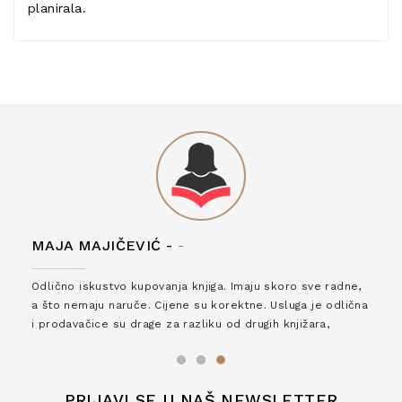
planirala.
MAJA MAJIČEVIĆ -
-
Odlično iskustvo kupovanja knjiga. Imaju skoro sve radne,
a što nemaju naruče. Cijene su korektne. Usluga je odlična
i prodavačice su drage za razliku od drugih knjižara,
zaslužuju 6*!
PRIJAVI SE U NAŠ NEWSLETTER