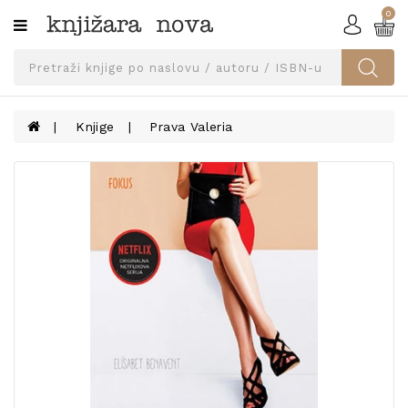
0
Kategorije
SVEUČILIŠNA
IZDANJA
UDŽBENICI
Knjige
Prava Valeria
KNJIGE
PRIBOR
I
OPREMA
NARUČI
UDŽBENIKE!
BLOG
KONTAKT