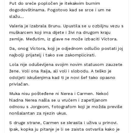
Put do sreće popločen je itekakvim burnim
dogodovštinama. Pogotovo kad se srce i um ne
slažu...
Valeria je izabrala Brunu. Upustila se u ozbiljnu vezu s
muškarcem koji ima dijete i živi na drugom kraju
zemlje. Međutim, iz glave ne može izbaciti Víctora.
Da, onog Víctora, koji je odjednom odlučio postati joj
najbolji prijatelj i tako sve zakomplicirati.
Lola nije oduševljena svojim novim statusom zauzete
žene. Voli ona Raija, ali voli i slobodu. A teško je
odoljeti iskušenjima kad ti je novi šef tako opasno
privlačan.
Muka nisu pošteđene ni Nerea i Carmen. Nekoć
hladna Nerea našla se u vrućem i zapetljanom
odnosu s Jorgeom, fotografom koji je možda previše
nonšalantan za njezin ukus.
S druge strane, Carmen se skrasila i uživa u prinovi.
Ipak, kopka ju pitanje je li se zaista ostvarila kako je