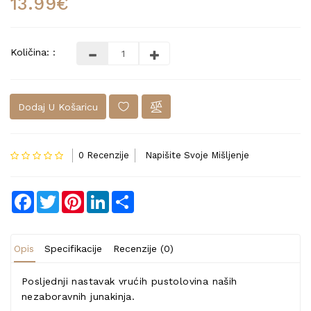
13.99€
Količina: :
Dodaj U Košaricu
0 Recenzije
Napišite Svoje Mišljenje
Facebook
Twitter
Pinterest
LinkedIn
Share
Opis
Specifikacije
Recenzije (0)
Posljednji nastavak vrućih pustolovina naših
nezaboravnih junakinja.