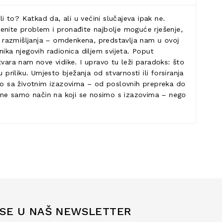
i to? Katkad da, ali u većini slučajeva ipak ne.
krenite problem i pronađite najbolje moguće rješenje,
og razmišljanja – omdenkena, predstavlja nam u ovoj
nika njegovih radionica diljem svijeta. Poput
tvara nam nove vidike. I upravo tu leži paradoks: što
priliku. Umjesto bježanja od stvarnosti ili forsiranja
mo sa životnim izazovima – od poslovnih prepreka do
ti ne samo način na koji se nosimo s izazovima – nego
 SE U NAŠ NEWSLETTER