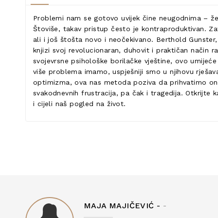
Problemi nam se gotovo uvijek čine neugodnima – želimo
Štoviše, takav pristup često je kontraproduktivan. Za
ali i još štošta novo i neočekivano. Berthold Gunster
knjizi svoj revolucionaran, duhovit i praktičan način r
svojevrsne psihološke borilačke vještine, ovo umijeće
više problema imamo, uspješniji smo u njihovu rješavan
optimizma, ova nas metoda poziva da prihvatimo ono
svakodnevnih frustracija, pa čak i tragedija. Otkrij
i cijeli naš pogled na život.
MAJA MAJIČEVIĆ -
-