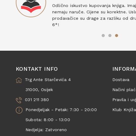
ku
Odlično iskustvo kupovanja knjiga. Ima
nemaju naruče. Cijene su korektne. Uslu
prodavačice su drage za razliku od drug
6*!
KONTAKT INFO
INFORM
Trg Ante Starčevića 4
Dostava
31000, Osijek
Načini plać
031 211 380
Pravila i uv
Ponedjeljak - Petak: 7:30 - 20:00
Klub Knjiž
Subota: 8:00 - 13:00
Nedjelja: Zatvoreno