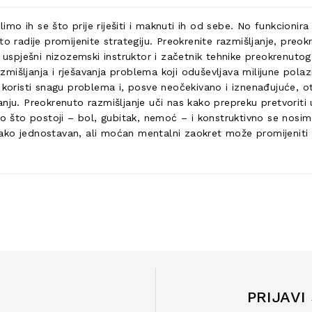
 ih se što prije riješiti i maknuti ih od sebe. No funkcionira l
to radije promijenite strategiju. Preokrenite razmišljanje, preo
, uspješni nizozemski instruktor i začetnik tehnike preokrenut
azmišljanja i rješavanja problema koji oduševljava milijune polaz
 koristi snagu problema i, posve neočekivano i iznenađujuće, o
ju. Preokrenuto razmišljanje uči nas kako prepreku pretvoriti u 
 što postoji – bol, gubitak, nemoć – i konstruktivno se nosi
te kako jednostavan, ali moćan mentalni zaokret može promijeni
PRIJAVI