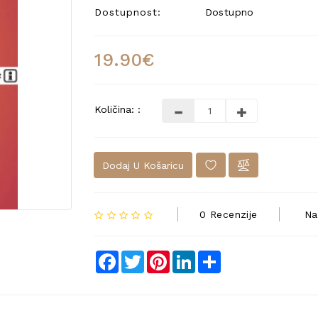
Dostupnost:
Dostupno
19.90€
Količina: :
Dodaj U Košaricu
0 Recenzije
Na
Facebook
Twitter
Pinterest
LinkedIn
Share