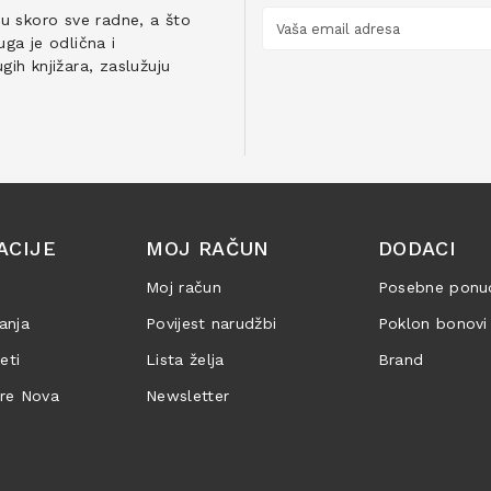
ju skoro sve radne, a što
ga je odlična i
ih knjižara, zaslužuju
ACIJE
MOJ RAČUN
DODACI
Moj račun
Posebne ponu
anja
Povijest narudžbi
Poklon bonovi
jeti
Lista želja
Brand
are Nova
Newsletter