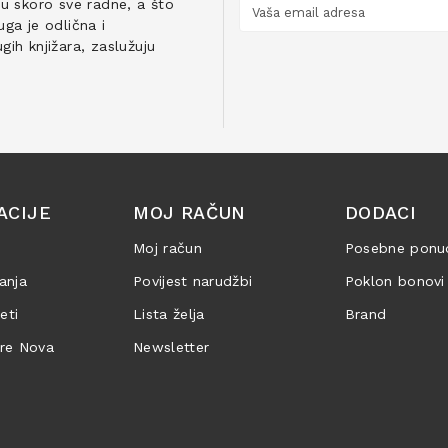
ju skoro sve radne, a što
ga je odlična i
ih knjižara, zaslužuju
ACIJE
MOJ RAČUN
DODACI
Moj račun
Posebne ponu
anja
Povijest narudžbi
Poklon bonovi
jeti
Lista želja
Brand
are Nova
Newsletter