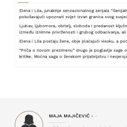
Elena i Lila, junakinje senzacionalnog serijala “Genija
pokušavajući upoznati svijet izvan granica svog susje
Ljubav, ljubomora, obitelj, sloboda i predanost ključn
između iznimne privrženosti i grubog odbacivanja, ali 
Elena i Lila postaju žene, obje plaćajući visoku, a po
“Priča o novom prezimenu” drugo je poglavlje sage o ži
kritike. Moćna saga o ženskom prijateljstvu i nevjero
MAJA MAJIČEVIĆ -
-