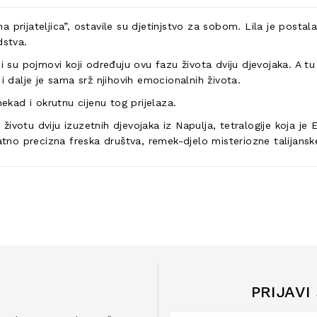
lna prijateljica”, ostavile su djetinjstvo za sobom. Lila je pos
dstva.
i su pojmovi koji određuju ovu fazu života dviju djevojaka. A tu
i dalje je sama srž njihovih emocionalnih života.
nekad i okrutnu cijenu tog prijelaza.
votu dviju izuzetnih djevojaka iz Napulja, tetralogije koja je E
jatno precizna freska društva, remek-djelo misteriozne talijans
PRIJAVI