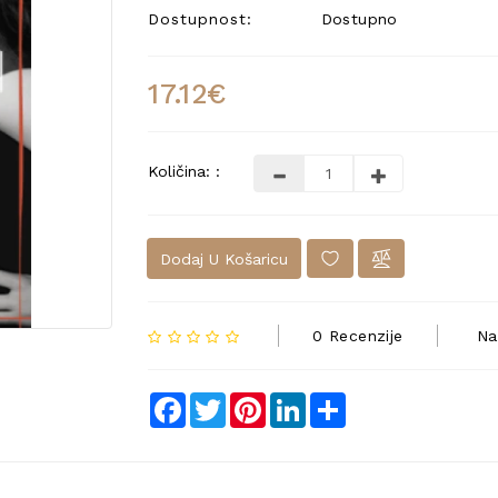
Dostupnost:
Dostupno
17.12€
Količina: :
Dodaj U Košaricu
0 Recenzije
Na
Facebook
Twitter
Pinterest
LinkedIn
Share