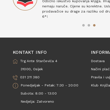
ku
Odlično iskustvo kupovanja knjiga. Ima
nemaju naruče. Cijene su korektne. Uslu
prodavačice su drage za razliku od drug
6*!
KONTAKT INFO
INFORM
Trg Ante Starčevića 4
Dostava
31000, Osijek
Načini plać
031 211 380
Pravila i uv
Ponedjeljak - Petak: 7:30 - 20:00
Klub Knjiž
Subota: 8:00 - 13:00
Nedjelja: Zatvoreno