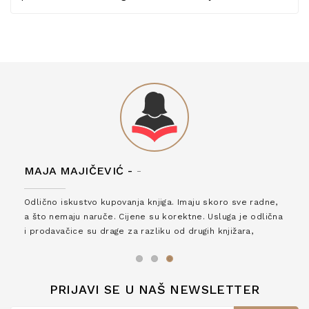
MAJA MAJIČEVIĆ -
-
Odlično iskustvo kupovanja knjiga. Imaju skoro sve radne,
a što nemaju naruče. Cijene su korektne. Usluga je odlična
i prodavačice su drage za razliku od drugih knjižara,
zaslužuju 6*!
PRIJAVI SE U NAŠ NEWSLETTER