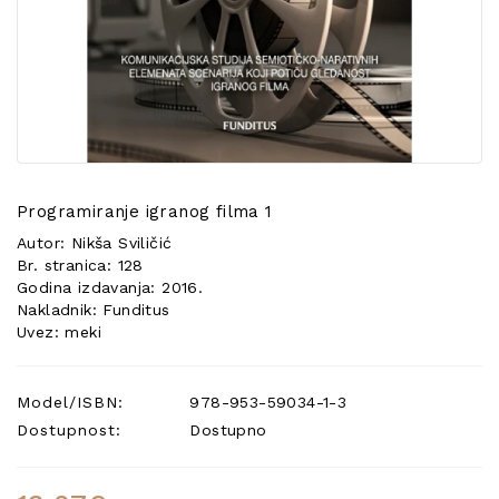
POSEBNA
PONUDA
Programiranje igranog filma 1
Autor: Nikša Sviličić
Br. stranica: 128
Godina izdavanja: 2016.
Nakladnik: Funditus
Uvez: meki
Model/ISBN:
978-953-59034-1-3
Dostupnost:
Dostupno