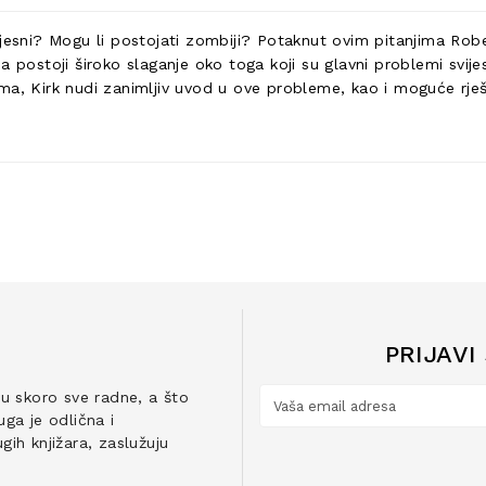
i svjesni? Mogu li postojati zombiji? Potaknut ovim pitanjima Rob
a postoji široko slaganje oko toga koji su glavni problemi svij
ma, Kirk nudi zanimljiv uvod u ove probleme, kao i moguće rješ
PRIJAVI
ju skoro sve radne, a što
ga je odlična i
ih knjižara, zaslužuju