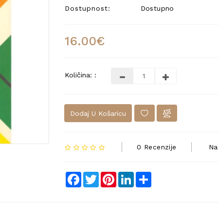
Dostupnost:
Dostupno
16.00€
Količina: :
Dodaj U Košaricu
0 Recenzije
Na
Facebook
Twitter
Pinterest
LinkedIn
Share