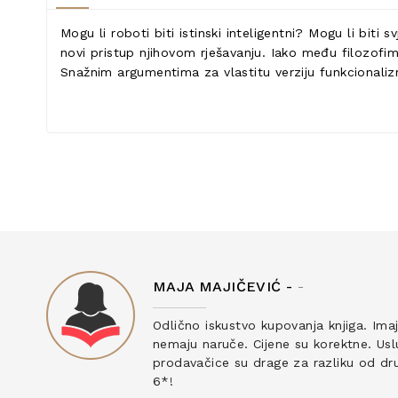
Mogu li roboti biti istinski inteligentni? Mogu li bit
novi pristup njihovom rješavanju. Iako među filozofim
Snažnim argumentima za vlastitu verziju funkcionaliz
MAJA MAJIČEVIĆ -
-
ku
Odlično iskustvo kupovanja knjiga. Ima
nemaju naruče. Cijene su korektne. Uslu
prodavačice su drage za razliku od drug
6*!