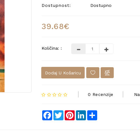
Dostupnost:
Dostupno
39.68€
Količina: :
Dodaj U Košaricu
0 Recenzije
Na
Facebook
Twitter
Pinterest
LinkedIn
Share