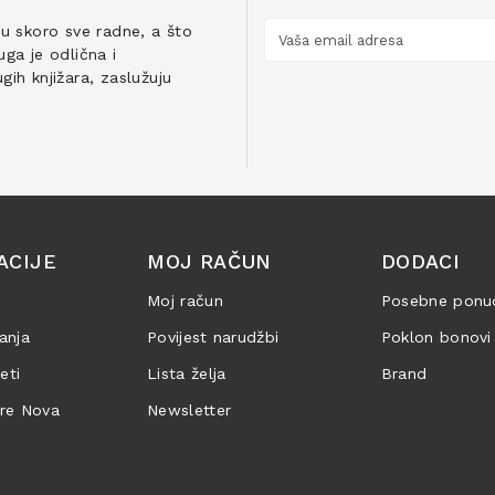
ju skoro sve radne, a što
ga je odlična i
ih knjižara, zaslužuju
ACIJE
MOJ RAČUN
DODACI
Moj račun
Posebne ponu
anja
Povijest narudžbi
Poklon bonovi
jeti
Lista želja
Brand
are Nova
Newsletter