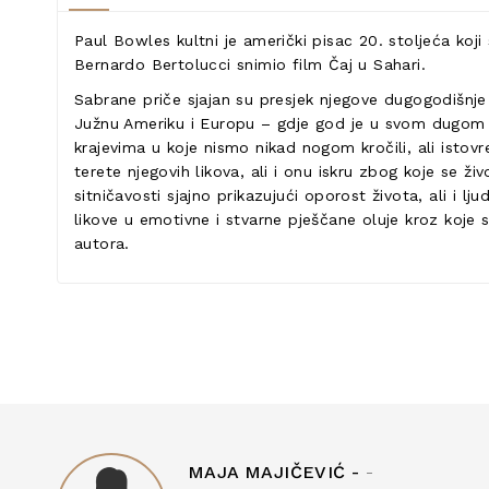
Paul Bowles kultni je američki pisac 20. stoljeća ko
Bernardo Bertolucci snimio film Čaj u Sahari.
Sabrane priče sjajan su presjek njegove dugogodišnje 
Južnu Ameriku i Europu – gdje god je u svom dugom i
krajevima u koje nismo nikad nogom kročili, ali istov
terete njegovih likova, ali i onu iskru zbog koje se 
sitničavosti sjajno prikazujući oporost života, ali i l
likove u emotivne i stvarne pješčane oluje kroz koje
autora.
MAJA MAJIČEVIĆ -
-