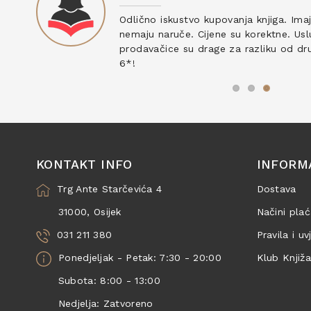
ku
Odlično iskustvo kupovanja knjiga. Ima
nemaju naruče. Cijene su korektne. Uslu
prodavačice su drage za razliku od drug
6*!
KONTAKT INFO
INFORM
Trg Ante Starčevića 4
Dostava
31000, Osijek
Načini plać
031 211 380
Pravila i uv
Ponedjeljak - Petak: 7:30 - 20:00
Klub Knjiž
Subota: 8:00 - 13:00
Nedjelja: Zatvoreno