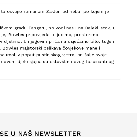
vijeta osvojio romanom Zaklon od neba, po kojem je
ričkom gradu Tangeru, no vodi nas i na Daleki istok, u
e, Bowles pripovijeda o ljudima, prostorima i
vi dijelimo. U njegovim pričama osjećamo bȉlo, tuge i
aul Bowles majstorski oslikava čovjekove mane i
 neumoljiv poput pustinjskog vjetra, on šalje svoje
 u ovom djelu sjajna su ostavština ovog fascinantnog
 SE U NAŠ NEWSLETTER