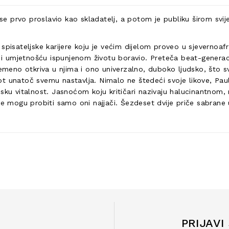
ji se prvo proslavio kao skladatelj, a potom je publiku širom s
spisateljske karijere koju je većim dijelom proveo u sjevernoaf
 umjetnošću ispunjenom životu boravio. Preteča beat-generacij
remeno otkriva u njima i ono univerzalno, duboko ljudsko, što s
život unatoč svemu nastavlja. Nimalo ne štedeći svoje likove, P
judsku vitalnost. Jasnoćom koju kritičari nazivaju halucinantnom,
 se mogu probiti samo oni najjači. Šezdeset dvije priče sabrane
PRIJAVI